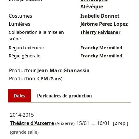
Alévêque
Costumes
Isabelle Donnet
Lumières
Jérôme Perez Lopez
Collaboration à la mise en
Thierry Falvisaner
scène
Regard extérieur
Francky Mermillod
Régie générale
Francky Mermillod
Producteur
Jean-Marc Ghanassia
Production
CPM
(Paris)
Dates
Partenaires de production
2014-2015
Théâtre d'Auxerre
15/01
→
16/01
[2 rep.]
(Auxerre)
(grande salle)