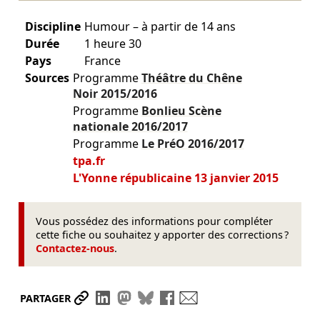
Discipline
Humour – à partir de 14 ans
Durée
1 heure 30
Pays
France
Sources
Programme
Théâtre du Chêne
Noir
2015/2016
Programme
Bonlieu Scène
nationale
2016/2017
Programme
Le PréO
2016/2017
tpa.fr
L'Yonne républicaine 13 janvier 2015
Vous possédez des informations pour compléter
cette fiche ou souhaitez y apporter des corrections ?
Contactez-nous
.
Partager le lien
Partager sur LinkedIn
Partager sur Mastodon
Partager sur Bluesky
Partager sur Facebook
Envoyer par mail
PARTAGER