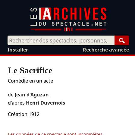
Rech
Installer
Recherche avancée
Le Sacrifice
Comédie en un acte
de
Jean d'Aguzan
d'après
Henri Duvernois
Création 1912
Les données de ce spectacle sont incomplètes...