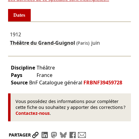
Dates
1912
Théâtre du Grand-Guignol
juin
(Paris)
Discipline
Théâtre
Pays
France
Source
BnF Catalogue général
FRBNF39459728
Vous possédez des informations pour compléter
cette fiche ou souhaitez y apporter des corrections ?
Contactez-nous
.
Partager le lien
Partager sur LinkedIn
Partager sur Mastodon
Partager sur Bluesky
Partager sur Facebook
Envoyer par mail
PARTAGER