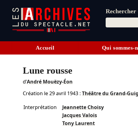
Rechercher d
Accueil
Qui sommes-n
Lune rousse
d’
André Mouëzy-Éon
Création le
29 avril 1943
:
Théâtre du Grand-Gui
Interprétation
Jeannette Choisy
Jacques Valois
Tony Laurent