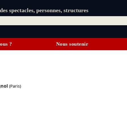
es spectacles, personnes, structures
ous ?
Nous soutenir
gnol
(Paris)