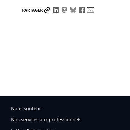
Partager le lien
Partager sur LinkedIn
Partager sur Mastodon
Partager sur Bluesky
Partager sur Face
Envoyer par ma
PARTAGER
Nous soutenir
Nos services aux professionnels