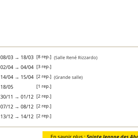
[8 rep.]
08/03
→
18/03
(Salle René Rizzardo)
[3 rep.]
02/04
→
04/04
[2 rep.]
14/04
→
15/04
(Grande salle)
[1 rep.]
18/05
[2 rep.]
30/11
→
01/12
[2 rep.]
07/12
→
08/12
[2 rep.]
13/12
→
14/12
En savoir plus :
Sainte Jeanne des Aba