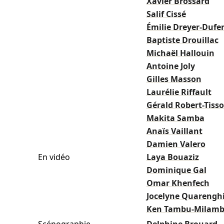
Xavier Brossard
Salif Cissé
Émilie Dreyer-Dufe
Baptiste Drouillac
Michaël Hallouin
Antoine Joly
Gilles Masson
Laurélie Riffault
Gérald Robert-Tisso
Makita Samba
Anaïs Vaillant
Damien Valero
En vidéo
Laya Bouaziz
Dominique Gal
Omar Khenfech
Jocelyne Quarengh
Ken Tambu-Milam