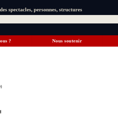
es spectacles, personnes, structures
ous ?
Nous soutenir
)
d