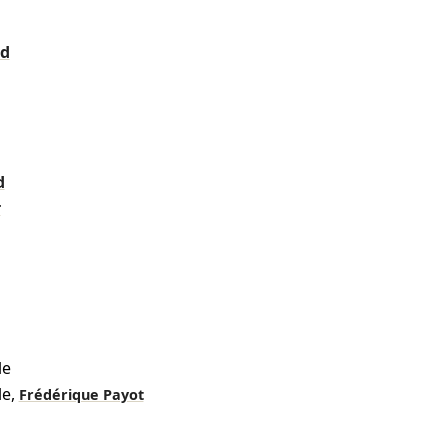
nd
d
r
le
le
,
Frédérique Payot