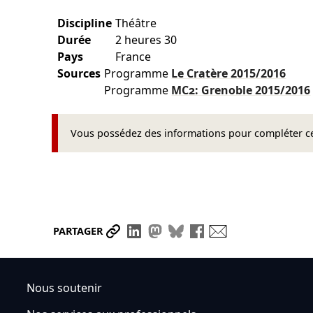
Discipline
Théâtre
Durée
2 heures 30
Pays
France
Sources
Programme
Le Cratère
2015/2016
Programme
MC2: Grenoble
2015/2016
Vous possédez des informations pour compléter cet
Partager le lien
Partager sur LinkedIn
Partager sur Mastodon
Partager sur Bluesky
Partager sur Face
Envoyer par ma
PARTAGER
Nous soutenir