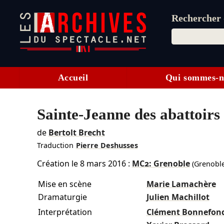
Rechercher d
Accueil
Qui sommes-n
Sainte-Jeanne des abattoirs
de
Bertolt Brecht
Traduction
Pierre Deshusses
Création le
8 mars 2016
:
MC2: Grenoble
(Grenoble
Mise en scène
Marie Lamachère
Dramaturgie
Julien Machillot
Interprétation
Clément Bonnefon