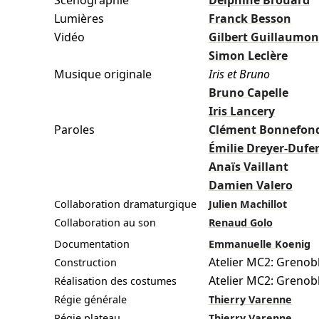
Scénographie
Delphine Brouard
Lumières
Franck Besson
Vidéo
Gilbert Guillaumo
Simon Leclère
Musique originale
Iris et Bruno
Bruno Capelle
Iris Lancery
Paroles
Clément Bonnefon
Émilie Dreyer-Dufe
Anaïs Vaillant
Damien Valero
Collaboration dramaturgique
Julien Machillot
Collaboration au son
Renaud Golo
Documentation
Emmanuelle Koenig
Atelier MC2: Grenob
Construction
Atelier MC2: Grenob
Réalisation des costumes
Régie générale
Thierry Varenne
Régie plateau
Thierry Varenne