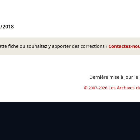
7/2018
te fiche ou souhaitez y apporter des corrections ?
Contactez-no
Dernière mise à jour le
Les Archives d
© 2007-2026
book
il