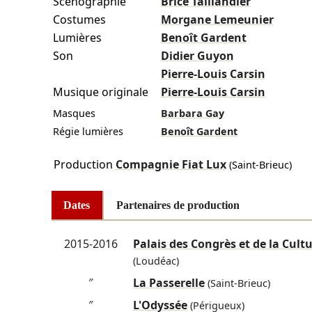
Scénographie
Brice Taillandier
Costumes
Morgane Lemeunier
Lumières
Benoît Gardent
Son
Didier Guyon
Pierre-Louis Carsin
Musique originale
Pierre-Louis Carsin
Masques
Barbara Gay
Régie lumières
Benoît Gardent
Production
Compagnie Fiat Lux
(Saint-Brieuc)
Dates
Partenaires de production
2015-2016
Palais des Congrès et de la Cult
(Loudéac)
″
La Passerelle
(Saint-Brieuc)
″
L'Odyssée
(Périgueux)