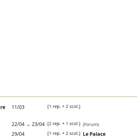
[1 rep. + 2 scol.]
ure
11/03
[2 rep. + 1 scol.]
22/04
→
23/04
(Forum)
[1 rep. + 2 scol.]
29/04
Le Palace