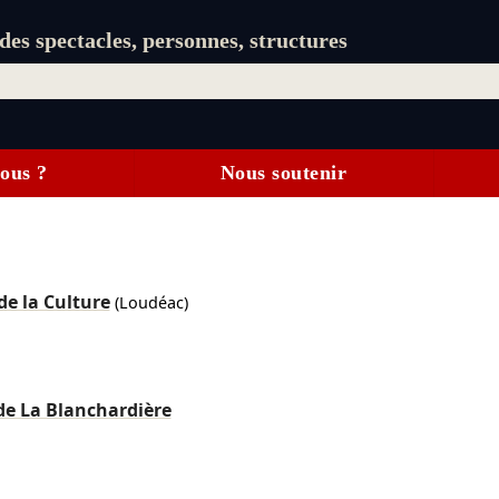
es spectacles, personnes, structures
ous ?
Nous soutenir
de la Culture
(Loudéac)
de La Blanchardière