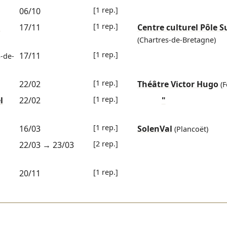
[1 rep.]
06/10
[1 rep.]
u
17/11
Centre culturel Pôle S
(Chartres-de-Bretagne)
[1 rep.]
17/11
-de-
[1 rep.]
22/02
Théâtre Victor Hugo
(
[1 rep.]
l
22/02
"
[1 rep.]
16/03
SolenVal
(Plancoët)
[2 rep.]
22/03
→
23/03
[1 rep.]
20/11