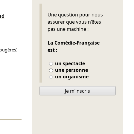
Ne pas remplir
Une question pour nous
ud
assurer que vous n’êtes
pas une machine :
La Comédie-Française
est :
Fougères)
un spectacle
une personne
un organisme
Je m’inscris