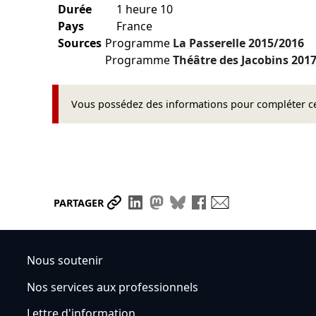
Durée
1 heure 10
Pays
France
Sources
Programme
La Passerelle
2015/2016
Programme
Théâtre des Jacobins
201
Vous possédez des informations pour compléter cet
Partager le lien
Partager sur LinkedIn
Partager sur Mastodon
Partager sur Bluesky
Partager sur Face
Envoyer par ma
PARTAGER
Nous soutenir
Nos services aux professionnels
Lettre d'information