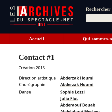
Rechercher d
Accueil
Qui sommes-n
Contact #1
Création 2015
Direction artistique
Abderzak Houmi
Chorégraphie
Abderzak Houmi
Danse
Sophie Lozzi
Julia Flot
Abderaouf Bouab
Abdelghani Meslem