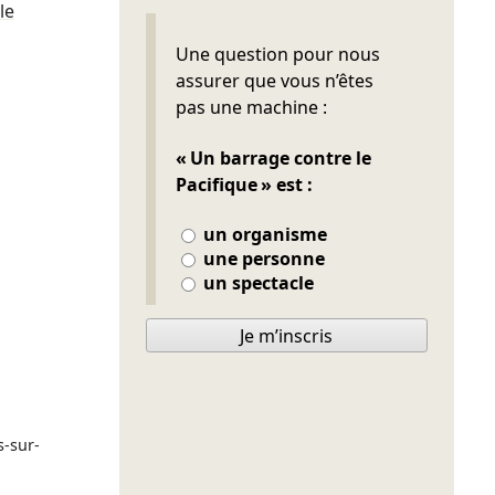
le
Ne pas remplir
Une question pour nous
assurer que vous n’êtes
pas une machine :
« Un barrage contre le
Pacifique » est :
un organisme
une personne
un spectacle
Je m’inscris
s-sur-