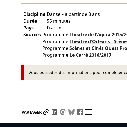
Discipline
Danse – à partir de 8 ans
Durée
55 minutes
Pays
France
Sources
Programme
Théâtre de l'Agora
2015/2
Programme
Théâtre d'Orléans - Scèn
Programme
Scènes et Cinés Ouest P
Programme
Le Carré
2016/2017
Vous possédez des informations pour compléter cet
Partager le lien
Partager sur LinkedIn
Partager sur Mastodon
Partager sur Bluesky
Partager sur Face
Envoyer par ma
PARTAGER