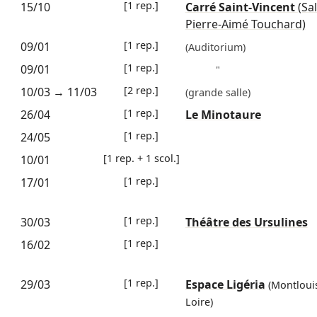
[1 rep.]
15/10
Carré Saint-Vincent
(Sal
Pierre-Aimé Touchard)
[1 rep.]
09/01
(Auditorium)
[1 rep.]
09/01
"
[2 rep.]
10/03
→
11/03
(grande salle)
[1 rep.]
26/04
Le Minotaure
[1 rep.]
24/05
[1 rep. + 1 scol.]
10/01
[1 rep.]
17/01
[1 rep.]
30/03
Théâtre des Ursulines
[1 rep.]
16/02
[1 rep.]
29/03
Espace Ligéria
(Montloui
Loire)