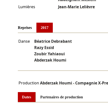
Lumières
Jean-Marie Lelièvre
Reprises
2017
Danse
Béatrice Debrabant
Razy Essid
Zoubir Yahiaoui
Abderzak Houmi
Production
Abderzak Houmi - Compagnie X-Pre
Dates
Partenaires de production