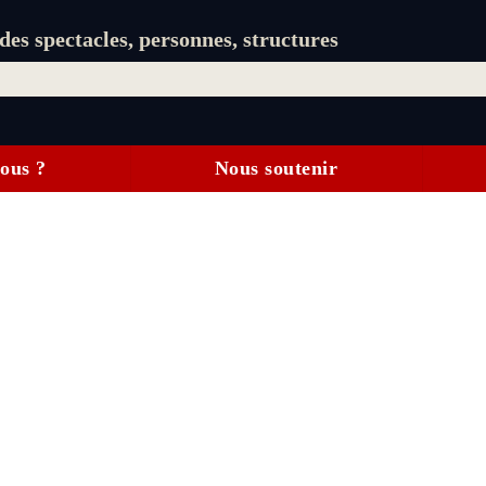
es spectacles, personnes, structures
ous ?
Nous soutenir