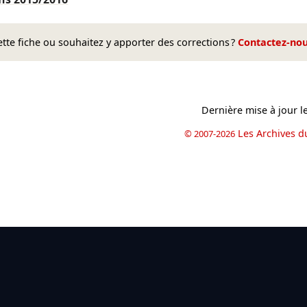
te fiche ou souhaitez y apporter des corrections ?
Contactez-no
Dernière mise à jour l
Les Archives d
© 2007-2026
book
il