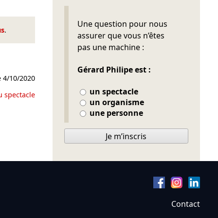
Ne pas remplir
Une question pour nous
us
.
assurer que vous n’êtes
pas une machine :
Gérard Philipe est :
e
4/10/2020
un spectacle
u spectacle
un organisme
une personne
Je m’inscris
Contact