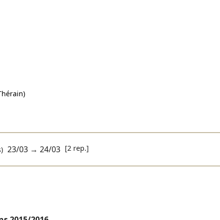
Thérain)
[2 rep.]
23/03
→
24/03
)
ens
2015/2016