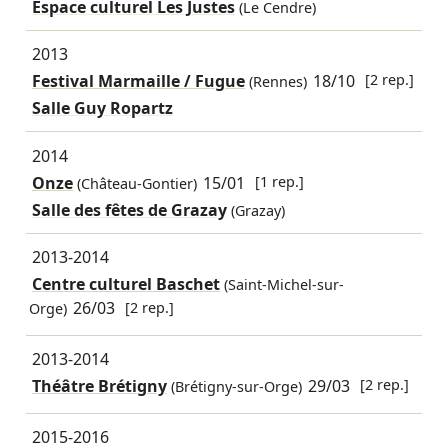
Espace culturel Les Justes
(Le Cendre)
2013
Festival Marmaille / Fugue
18/10
[2 rep.]
(Rennes)
Salle Guy Ropartz
2014
Onze
15/01
[1 rep.]
(Château-Gontier)
Salle des fêtes de Grazay
(Grazay)
2013-2014
Centre culturel Baschet
(Saint-Michel-sur-
26/03
[2 rep.]
Orge)
2013-2014
Théâtre Brétigny
29/03
[2 rep.]
(Brétigny-sur-Orge)
2015-2016