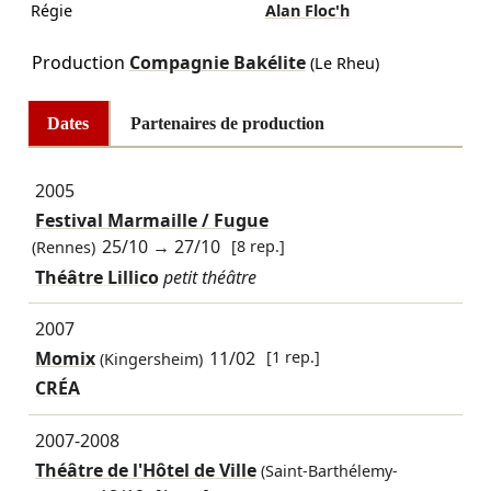
Régie
Alan Floc'h
Production
Compagnie Bakélite
(Le Rheu)
Dates
Partenaires de production
2005
Festival Marmaille / Fugue
25/10
→
27/10
[8 rep.]
(Rennes)
Théâtre Lillico
petit théâtre
2007
Momix
11/02
[1 rep.]
(Kingersheim)
CRÉA
2007-2008
Théâtre de l'Hôtel de Ville
(Saint-Barthélemy-