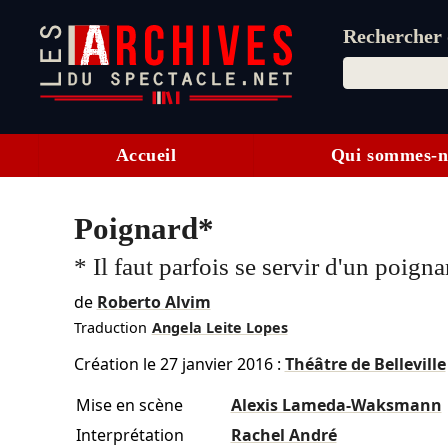
Rechercher d
Accueil
Qui sommes-n
Poignard*
* Il faut parfois se servir d'un poign
de
Roberto Alvim
Traduction
Angela Leite Lopes
Création le
27 janvier 2016
:
Théâtre de Belleville
Mise en scène
Alexis Lameda-Waksmann
Interprétation
Rachel André