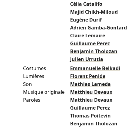
Célia Catalifo
Majid Chikh-Miloud
Eugène Durif
Adrien Gamba-Gontard
Claire Lemaire
Guillaume Perez
Benjamin Tholozan
Julien Urrutia
Costumes
Emmanuelle Belkadi
Lumières
Florent Penide
Son
Mathias Lameda
Musique originale
Matthieu Devaux
Paroles
Matthieu Devaux
Guillaume Perez
Thomas Poitevin
Benjamin Tholozan