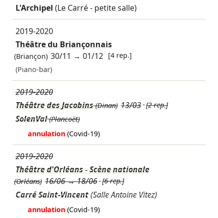
L'Archipel
(Le Carré - petite salle)
2019-2020
Théâtre du Briançonnais
30/11
→
01/12
[4 rep.]
(Briançon)
(Piano-bar)
2019-2020
Théâtre des Jacobins
13/03
[2 rep.]
(Dinan)
SolenVal
(Plancoët)
annulation
(Covid-19)
2019-2020
Théâtre d'Orléans - Scène nationale
16/06
→
18/06
[6 rep.]
(Orléans)
Carré Saint-Vincent
(Salle Antoine Vitez)
annulation
(Covid-19)