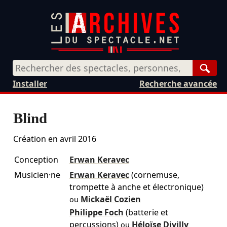
Rech
Installer
Recherche avancée
Blind
Création en
avril 2016
Conception
Erwan Keravec
Musicien·ne
Erwan Keravec
(cornemuse,
trompette à anche et électronique)
Mickaël Cozien
ou
Philippe Foch
(batterie et
percussions)
Héloïse Divilly
ou