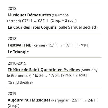
2018
Musiques Démesurées
(Clermont-
07/11
→
08/11
[2 rep. + 2 scol.]
Ferrand)
La Cour des Trois Coquins
(Salle Samuel Beckett)
2018
Festival TNB
15/11
→
17/11
[6 rep.]
(Rennes)
Le Triangle
2018-2019
Théâtre de Saint-Quentin-en-Yvelines
(Montigny-
16/04
→
17/04
[2 rep. + 2 scol.]
le-Bretonneux)
(Grand théâtre)
2019
Aujourd'hui Musiques
23/11
→
24/11
(Perpignan)
[2 rep.]