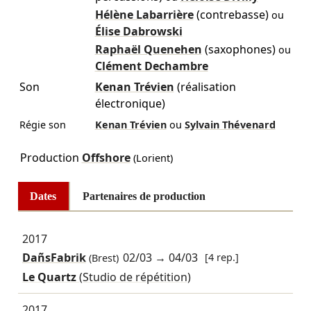
Hélène Labarrière
(contrebasse)
ou
Élise Dabrowski
Raphaël Quenehen
(saxophones)
ou
Clément Dechambre
Son
Kenan Trévien
(réalisation
électronique)
Régie son
Kenan Trévien
ou
Sylvain Thévenard
Production
Offshore
(Lorient)
Dates
Partenaires de production
2017
DañsFabrik
02/03
→
04/03
[4 rep.]
(Brest)
Le Quartz
(Studio de répétition)
2017