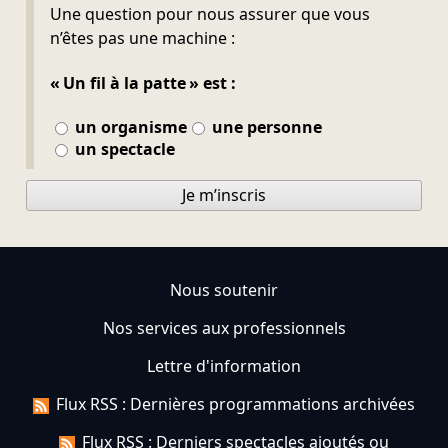
Ne pas remplir
Une question pour nous assurer que vous
n’êtes pas une machine :
« Un fil à la patte » est :
un organisme
une personne
un spectacle
Je m’inscris
Nous soutenir
Nos services aux professionnels
Lettre d'information
Flux RSS : Dernières programmations archivées
Flux RSS : Derniers spectacles ajoutés ou