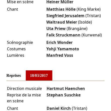
Mise en scène
Heiner Müller
Chant
Matthias Hölle
(King Marke)
Siegfried Jerusalem
(Tristan)
Waltraud Meier
(Isolde)
Uta Priew
(Brangäne)
Falk Struckmann
(Kurwenal)
Scénographie
Erich Wonder
Costumes
Yohji Yamamoto
Lumières
Manfred Voss
Reprises
18/03/2017
Direction musicale
Hartmut Haenchen
Reprise de la mise
Stephan Suschke
en scène
Chant
Daniel Kirch
(Tristan)