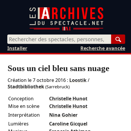
Rech
Installer
Recherche avancée
Sous un ciel bleu sans nuage
Création le
7 octobre 2016
:
Loostik
/
Stadtbibliothek
(Sarrebruck)
Conception
Christelle Hunot
Mise en scène
Christelle Hunot
Interprétation
Nina Gohier
Lumières
Caroline Gicquel