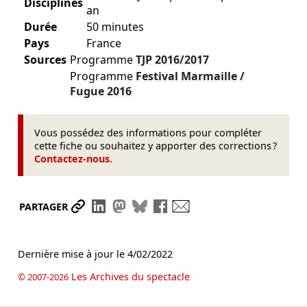
Disciplines
an
Durée
50 minutes
Pays
France
Sources
Programme
TJP
2016/2017
Programme
Festival Marmaille /
Fugue
2016
Vous possédez des informations pour compléter
cette fiche ou souhaitez y apporter des corrections ?
Contactez-nous
.
Partager le lien
Partager sur LinkedIn
Partager sur Mastodon
Partager sur Bluesky
Partager sur Facebook
Envoyer par mail
PARTAGER
Dernière mise à jour le
4/02/2022
Les Archives du spectacle
© 2007-2026