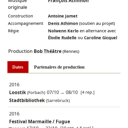
Musique
François Athimon
originale
Construction
Antoine Jamet
Accompagnement
Denis Athimon
(soutien au projet)
Régie
Nolwenn Kerlo
en alternance avec
Élodie Rudelle
ou
Caroline Gicquel
Production
Bob Théâtre
(Rennes)
Dates
Partenaires de production
2016
Loostik
07/10
→
08/10
[4 rep.]
(Forbach)
Stadtbibliothek
(Sarrebruck)
2016
Festival Marmaille / Fugue
[10 rep. + 6 scol.]