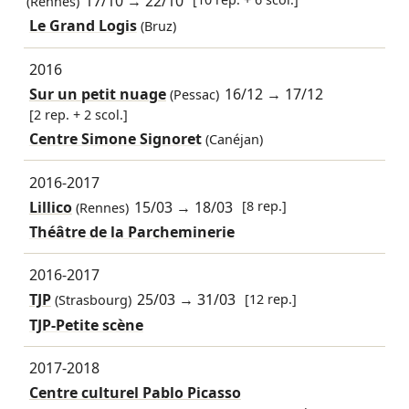
17/10
→
22/10
(Rennes)
Le Grand Logis
(Bruz)
2016
Sur un petit nuage
16/12
→
17/12
(Pessac)
[2 rep. + 2 scol.]
Centre Simone Signoret
(Canéjan)
2016-2017
Lillico
15/03
→
18/03
[8 rep.]
(Rennes)
Théâtre de la Parcheminerie
2016-2017
TJP
25/03
→
31/03
[12 rep.]
(Strasbourg)
TJP-Petite scène
2017-2018
Centre culturel Pablo Picasso