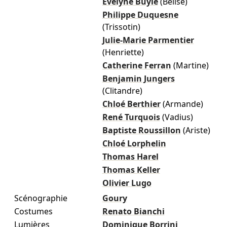
Évelyne Buyle
(Bélise)
Philippe Duquesne
(Trissotin)
Julie-Marie Parmentier
(Henriette)
Catherine Ferran
(Martine)
Benjamin Jungers
(Clitandre)
Chloé Berthier
(Armande)
René Turquois
(Vadius)
Baptiste Roussillon
(Ariste)
Chloé Lorphelin
Thomas Harel
Thomas Keller
Olivier Lugo
Scénographie
Goury
Costumes
Renato Bianchi
Lumières
Dominique Borrini