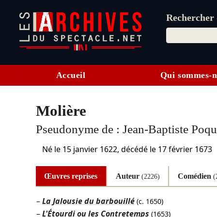
Rechercher d
Accueil
Qui sommes-n
Molière
Pseudonyme de :
Jean-Baptiste Poqu
Né le
15 janvier 1622
, décédé le
17 février 1673
Œuvres reprises
Auteur
Comédien
(2226)
(
La Jalousie du barbouillé
(c. 1650)
L'Étourdi ou les Contretemps
(1653)