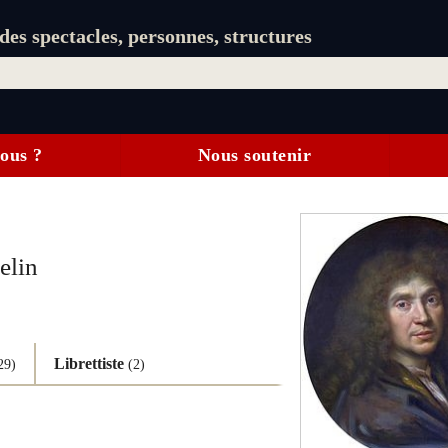
es spectacles, personnes, structures
ous ?
Nous soutenir
elin
Librettiste
29)
(2)