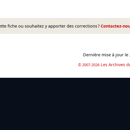
te fiche ou souhaitez y apporter des corrections ?
Contactez-no
Dernière mise à jour le
Les Archives d
© 2007-2026
book
il