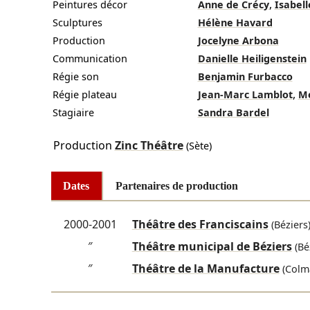
,
Peintures décor
Anne de Crécy
Isabell
Sculptures
Hélène Havard
Production
Jocelyne Arbona
Communication
Danielle Heiligenstein
Régie son
Benjamin Furbacco
,
Régie plateau
Jean-Marc Lamblot
Mé
Stagiaire
Sandra Bardel
Production
Zinc Théâtre
(Sète)
Dates
Partenaires de production
2000-2001
Théâtre des Franciscains
(Béziers
″
Théâtre municipal de Béziers
(Bé
″
Théâtre de la Manufacture
(Colm