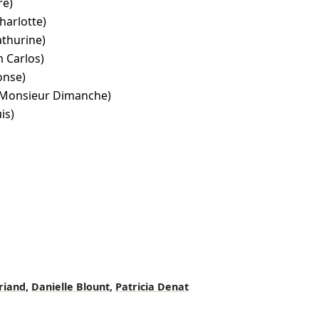
re)
harlotte)
thurine)
 Carlos)
onse)
(Monsieur Dimanche)
is)
,
,
riand
Danielle Blount
Patricia Denat