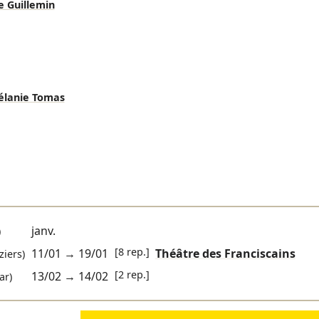
e Guillemin
lanie Tomas
janv.
)
[8 rep.]
11/01
→
19/01
Théâtre des Franciscains
ziers)
[2 rep.]
13/02
→
14/02
ar)