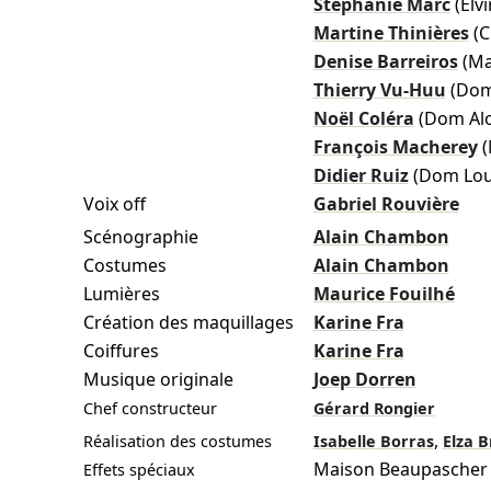
Stéphanie Marc
(Elvi
Martine Thinières
(C
Denise Barreiros
(Ma
Thierry Vu-Huu
(Dom
Noël Coléra
(Dom Al
François Macherey
Didier Ruiz
(Dom Lou
Voix off
Gabriel Rouvière
Scénographie
Alain Chambon
Costumes
Alain Chambon
Lumières
Maurice Fouilhé
Création des maquillages
Karine Fra
Coiffures
Karine Fra
Musique originale
Joep Dorren
Chef constructeur
Gérard Rongier
,
Réalisation des costumes
Isabelle Borras
Elza B
Maison Beaupascher
Effets spéciaux