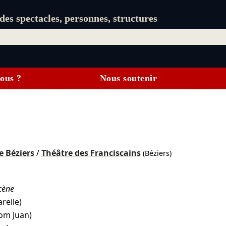
es spectacles, personnes, structures
ous ?
Nous soutenir
e Béziers
/
Théâtre des Franciscains
(Béziers)
cène
relle)
om Juan)