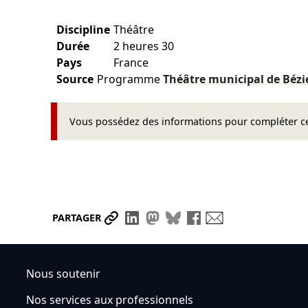
Discipline
Théâtre
Durée
2 heures 30
Pays
France
Source
Programme
Théâtre municipal de Bézi
Vous possédez des informations pour compléter cet
Partager le lien
Partager sur LinkedIn
Partager sur Mastodon
Partager sur Bluesky
Partager sur Face
Envoyer par ma
PARTAGER
Nous soutenir
Nos services aux professionnels