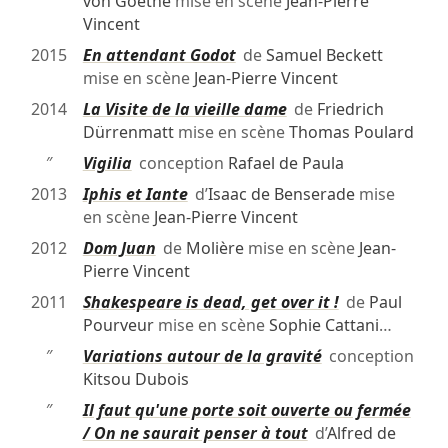
von Goethe
mise en scène
Jean-Pierre
Vincent
2015
En attendant Godot
de
Samuel Beckett
mise en scène
Jean-Pierre Vincent
2014
La Visite de la vieille dame
de
Friedrich
Dürrenmatt
mise en scène
Thomas Poulard
″
Vigilia
conception
Rafael de Paula
2013
Iphis et Iante
d’
Isaac de Benserade
mise
en scène
Jean-Pierre Vincent
2012
Dom Juan
de
Molière
mise en scène
Jean-
Pierre Vincent
2011
Shakespeare is dead, get over it !
de
Paul
Pourveur
mise en scène
Sophie Cattani
…
″
Variations autour de la gravité
conception
Kitsou Dubois
″
Il faut qu'une porte soit ouverte ou fermée
/ On ne saurait penser à tout
d’
Alfred de