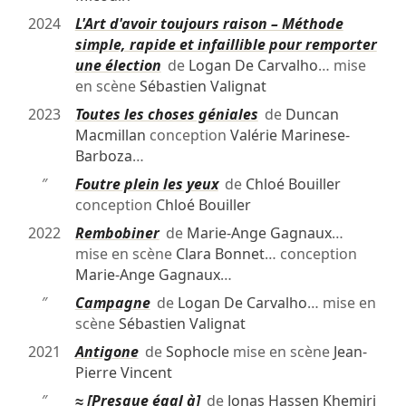
2024
L'Art d'avoir toujours raison – Méthode
simple, rapide et infaillible pour remporter
une élection
de
Logan De Carvalho
… mise
en scène
Sébastien Valignat
2023
Toutes les choses géniales
de
Duncan
Macmillan
conception
Valérie Marinese-
Barboza
…
″
Foutre plein les yeux
de
Chloé Bouiller
conception
Chloé Bouiller
2022
Rembobiner
de
Marie-Ange Gagnaux
…
mise en scène
Clara Bonnet
… conception
Marie-Ange Gagnaux
…
″
Campagne
de
Logan De Carvalho
… mise en
scène
Sébastien Valignat
2021
Antigone
de
Sophocle
mise en scène
Jean-
Pierre Vincent
″
≈ [Presque égal à]
de
Jonas Hassen Khemiri