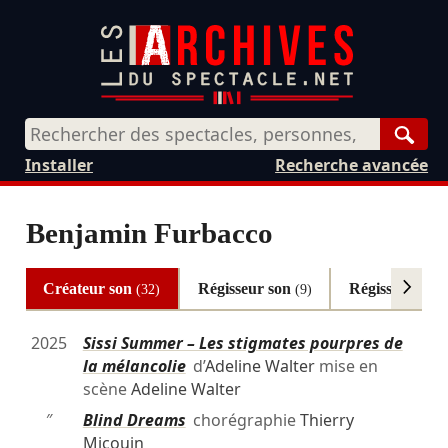
Rech
Installer
Recherche avancée
Benjamin Furbacco
Créateur son
Régisseur son
Régisseur gén
(32)
(9)
2025
Sissi Summer – Les stigmates pourpres de
la mélancolie
d’
Adeline Walter
mise en
scène
Adeline Walter
″
Blind Dreams
chorégraphie
Thierry
Micouin