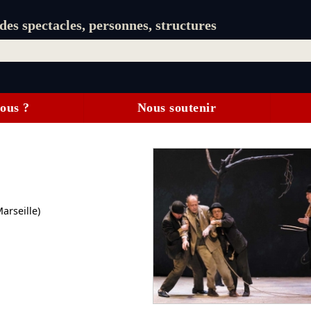
es spectacles, personnes, structures
ous ?
Nous soutenir
arseille)