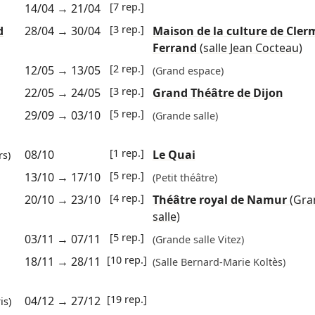
[7 rep.]
14/04
→
21/04
[3 rep.]
d
28/04
→
30/04
Maison de la culture de Cler
Ferrand
(salle Jean Cocteau)
[2 rep.]
12/05
→
13/05
(Grand espace)
[3 rep.]
22/05
→
24/05
Grand Théâtre de Dijon
[5 rep.]
29/09
→
03/10
(Grande salle)
[1 rep.]
08/10
Le Quai
s)
[5 rep.]
13/10
→
17/10
(Petit théâtre)
[4 rep.]
20/10
→
23/10
Théâtre royal de Namur
(Gra
salle)
[5 rep.]
03/11
→
07/11
(Grande salle Vitez)
[10 rep.]
18/11
→
28/11
(Salle Bernard-Marie Koltès)
[19 rep.]
04/12
→
27/12
is)