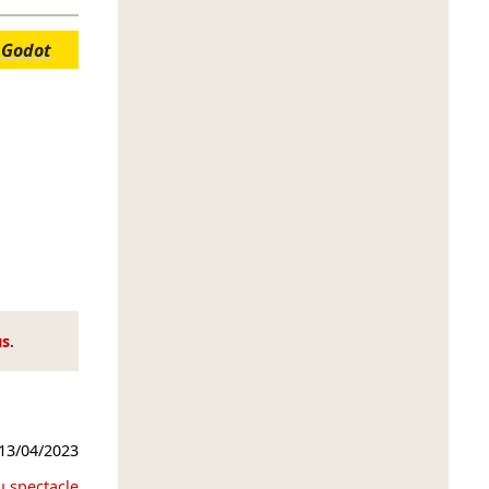
 Godot
us
.
13/04/2023
u spectacle