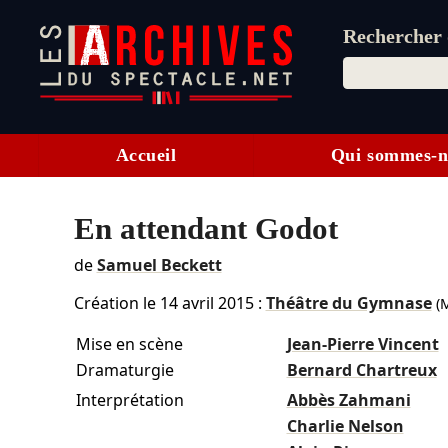
Rechercher d
Accueil
Qui sommes-n
En attendant Godot
de
Samuel Beckett
Création le
14 avril 2015
:
Théâtre du Gymnase
(M
Mise en scène
Jean-Pierre Vincent
Dramaturgie
Bernard Chartreux
Interprétation
Abbès Zahmani
Charlie Nelson