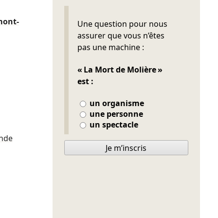
Ne pas remplir
mont-
Une question pour nous
assurer que vous n’êtes
pas une machine :
« La Mort de Molière »
est :
un organisme
une personne
un spectacle
nde
Je m’inscris