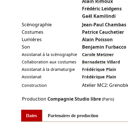
Alain Rimoux
Frédéric Leidgens
Gaël Kamilindi
Scénographie
Jean-Paul Chambas
Costumes
Patrice Cauchetier
Lumières
Alain Poisson
Son
Benjamin Furbacco
Assistanat à la scénographie
Carole Metzner
Collaboration aux costumes
Bernadette Villard
Assistanat à la dramaturgie
Frédérique Plain
Assistanat
Frédérique Plain
Atelier MC2: Grenobl
Construction
Production
Compagnie Studio libre
(Paris)
Dates
Partenaires de production