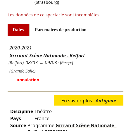
(Strasbourg)
Les données de ce spectacle sont incomplètes...
Dates
Partenaires de production
2020-2021
Grrranit Scène Nationale - Belfort
08/03
→
09/03
[2 rep.]
(Belfort)
(Grande Salle)
annulation
En savoir plus :
Antigone
Discipline
Théâtre
Pays
France
Source
Programme
Grrranit Scène Nationale -