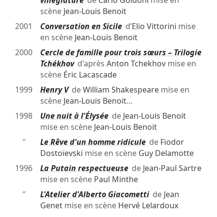
villégiature
de
Carlo Goldoni
mise en
scène
Jean-Louis Benoit
2001
Conversation en Sicile
d’
Elio Vittorini
mise
en scène
Jean-Louis Benoit
2000
Cercle de famille pour trois sœurs – Trilogie
Tchékhov
d'après
Anton Tchekhov
mise en
scène
Éric Lacascade
1999
Henry V
de
William Shakespeare
mise en
scène
Jean-Louis Benoit
…
1998
Une nuit à l'Élysée
de
Jean-Louis Benoit
mise en scène
Jean-Louis Benoit
″
Le Rêve d'un homme ridicule
de
Fiodor
Dostoïevski
mise en scène
Guy Delamotte
1996
La Putain respectueuse
de
Jean-Paul Sartre
mise en scène
Paul Minthe
″
L'Atelier d'Alberto Giacometti
de
Jean
Genet
mise en scène
Hervé Lelardoux