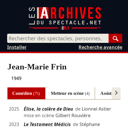
Rech
Installer
Recherche avancée
Jean-Marie Frin
1949
Comédien
Metteur en scène
Assistant à la
(75)
(4)
2025
Élise, la colère de Dieu
de
Lionnel Astier
mise en scène
Gilbert Rouvière
2023
Le Testament Médicis
de
Stéphane