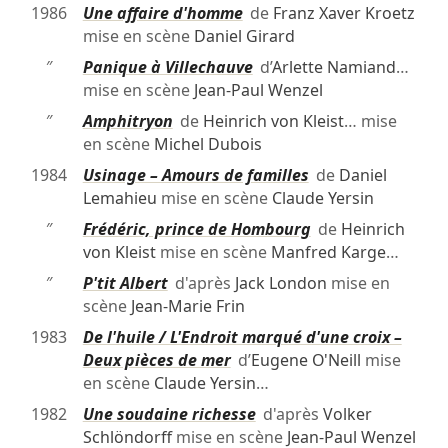
1986
Une affaire d'homme
de
Franz Xaver Kroetz
mise en scène
Daniel Girard
″
Panique à Villechauve
d’
Arlette Namiand
…
mise en scène
Jean-Paul Wenzel
″
Amphitryon
de
Heinrich von Kleist
… mise
en scène
Michel Dubois
1984
Usinage – Amours de familles
de
Daniel
Lemahieu
mise en scène
Claude Yersin
″
Frédéric, prince de Hombourg
de
Heinrich
von Kleist
mise en scène
Manfred Karge
…
″
P'tit Albert
d'après
Jack London
mise en
scène
Jean-Marie Frin
1983
De l'huile / L'Endroit marqué d'une croix –
Deux pièces de mer
d’
Eugene O'Neill
mise
en scène
Claude Yersin
…
1982
Une soudaine richesse
d'après
Volker
Schlöndorff
mise en scène
Jean-Paul Wenzel