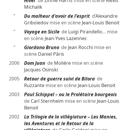
″
Hiver
de
Zinnie Harris
mise en scène
Alexis
Michalik
″
Du malheur d'avoir de l'esprit
d’
Alexandre
Griboïedov
mise en scène
Jean-Louis Benoit
″
Voyage en Sicile
de
Luigi Pirandello
… mise
en scène
Jean-Yves Lazennec
″
Giordano Bruno
de
Jean Rocchi
mise en
scène
Daniel Pâris
2006
Dom Juan
de
Molière
mise en scène
Jacques Osinski
2005
Retour de guerre suivi de Bilora
de
Ruzzante
mise en scène
Jean-Louis Benoit
2003
Paul Schippel – ou le Prolétaire bourgeois
de
Carl Sternheim
mise en scène
Jean-Louis
Benoit
2002
La Trilogie de la villégiature – Les Manies,
les Aventures et le Retour de la