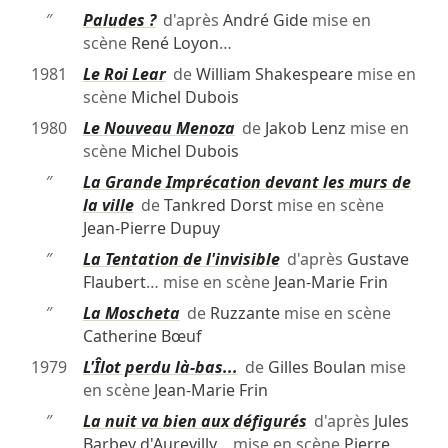
″
Paludes ?
d'après
André Gide
mise en
scène
René Loyon
…
1981
Le Roi Lear
de
William Shakespeare
mise en
scène
Michel Dubois
1980
Le Nouveau Menoza
de
Jakob Lenz
mise en
scène
Michel Dubois
″
La Grande Imprécation devant les murs de
la ville
de
Tankred Dorst
mise en scène
Jean-Pierre Dupuy
″
La Tentation de l'invisible
d'après
Gustave
Flaubert
… mise en scène
Jean-Marie Frin
″
La Moscheta
de
Ruzzante
mise en scène
Catherine Bœuf
1979
L'Îlot perdu là-bas...
de
Gilles Boulan
mise
en scène
Jean-Marie Frin
″
La nuit va bien aux défigurés
d'après
Jules
Barbey d'Aurevilly
… mise en scène
Pierre