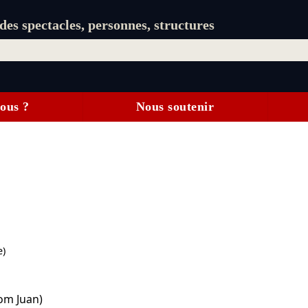
es spectacles, personnes, structures
ous ?
Nous soutenir
e)
om Juan)