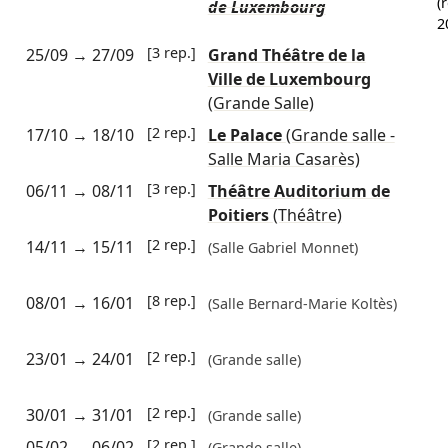
(
de Luxembourg
2
[3 rep.]
25/09
→
27/09
Grand Théâtre de la
Ville de Luxembourg
(Grande Salle)
[2 rep.]
17/10
→
18/10
Le Palace
(Grande salle -
Salle Maria Casarès)
[3 rep.]
06/11
→
08/11
Théâtre Auditorium de
Poitiers
(Théâtre)
[2 rep.]
14/11
→
15/11
(Salle Gabriel Monnet)
[8 rep.]
08/01
→
16/01
(Salle Bernard-Marie Koltès)
[2 rep.]
23/01
→
24/01
(Grande salle)
[2 rep.]
30/01
→
31/01
(Grande salle)
[2 rep.]
05/02
→
06/02
(Grande salle)