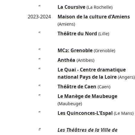
″
La Coursive
(La Rochelle)
2023-2024
Maison de la culture d'Amiens
(Amiens)
″
Théâtre du Nord
(Lille)
″
MC2: Grenoble
(Grenoble)
″
Anthéa
(Antibes)
″
Le Quai - Centre dramatique
national Pays de la Loire
(Angers)
″
Théâtre de Caen
(Caen)
″
Le Manège de Maubeuge
(Maubeuge)
″
Les Quinconces-L'Espal
(Le Mans)
″
Les Théâtres de la Ville de