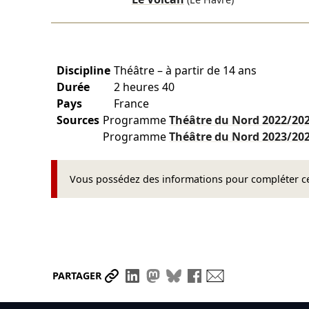
Discipline
Théâtre – à partir de 14 ans
Durée
2 heures 40
Pays
France
Sources
Programme
Théâtre du Nord
2022/20
Programme
Théâtre du Nord
2023/20
Vous possédez des informations pour compléter cet
Partager le lien
Partager sur LinkedIn
Partager sur Mastodon
Partager sur Bluesky
Partager sur Face
Envoyer par ma
PARTAGER