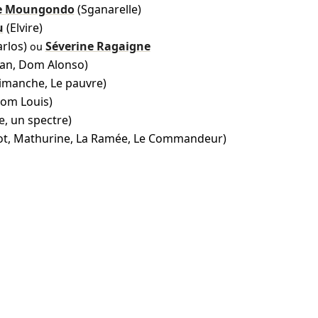
de Moungondo
(Sganarelle)
u
(Elvire)
rlos)
Séverine Ragaigne
ou
an, Dom Alonso)
imanche, Le pauvre)
om Louis)
e, un spectre)
rot, Mathurine, La Ramée, Le Commandeur)