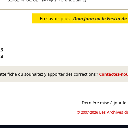
En savoir plus :
Dom Juan ou le Festin de
23
24
te fiche ou souhaitez y apporter des corrections ?
Contactez-no
Dernière mise à jour le
Les Archives d
© 2007-2026
book
il