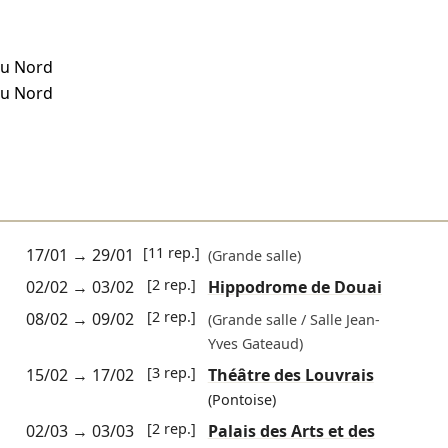
du Nord
du Nord
[11 rep.]
17/01
→
29/01
(Grande salle)
[2 rep.]
02/02
→
03/02
Hippodrome de Douai
[2 rep.]
08/02
→
09/02
(Grande salle / Salle Jean-
Yves Gateaud)
[3 rep.]
15/02
→
17/02
Théâtre des Louvrais
(Pontoise)
[2 rep.]
02/03
→
03/03
Palais des Arts et des