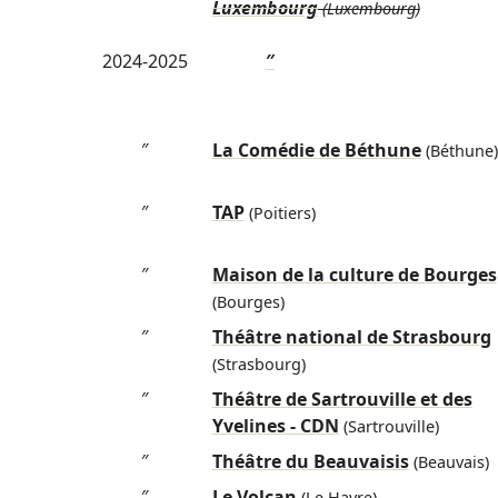
Luxembourg
(Luxembourg)
2024-2025
″
″
La Comédie de Béthune
(Béthune)
″
TAP
(Poitiers)
″
Maison de la culture de Bourges
(Bourges)
″
Théâtre national de Strasbourg
(Strasbourg)
″
Théâtre de Sartrouville et des
Yvelines - CDN
(Sartrouville)
″
Théâtre du Beauvaisis
(Beauvais)
″
Le Volcan
(Le Havre)