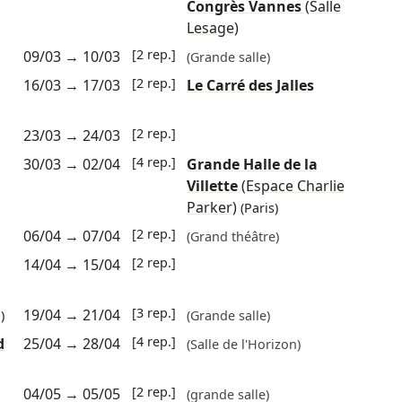
Congrès Vannes
(Salle
Lesage)
[2 rep.]
09/03
→
10/03
(Grande salle)
[2 rep.]
16/03
→
17/03
Le Carré des Jalles
[2 rep.]
23/03
→
24/03
[4 rep.]
30/03
→
02/04
Grande Halle de la
Villette
(Espace Charlie
Parker)
(Paris)
[2 rep.]
06/04
→
07/04
(Grand théâtre)
[2 rep.]
14/04
→
15/04
[3 rep.]
19/04
→
21/04
)
(Grande salle)
[4 rep.]
d
25/04
→
28/04
(Salle de l'Horizon)
[2 rep.]
04/05
→
05/05
(grande salle)