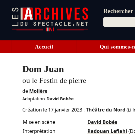
Rechercher d
Accueil
Qui sommes-n
Dom Juan
ou le Festin de pierre
de
Molière
Adaptation
David Bobée
Création le
17 janvier 2023
:
Théâtre du Nord
(Lill
Mise en scène
David Bobée
Interprétation
Radouan Leflahi
(D