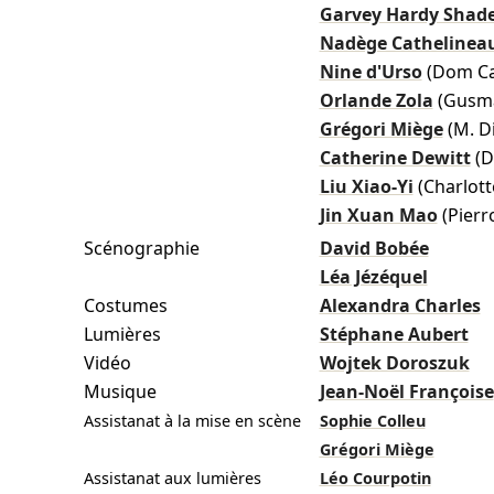
Garvey Hardy Sha
Nadège Cathelinea
Nine d'Urso
(Dom Ca
Orlande Zola
(Gusm
Grégori Miège
(M. D
Catherine Dewitt
(D
Liu Xiao-Yi
(Charlott
Jin Xuan Mao
(Pier
Scénographie
David Bobée
Léa Jézéquel
Costumes
Alexandra Charles
Lumières
Stéphane Aubert
Vidéo
Wojtek Doroszuk
Musique
Jean-Noël Françoise
Assistanat à la mise en scène
Sophie Colleu
Grégori Miège
Assistanat aux lumières
Léo Courpotin