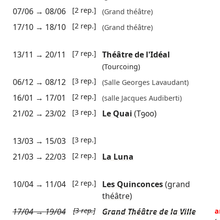
[2 rep.]
07/06
→
08/06
(Grand théâtre)
[2 rep.]
17/10
→
18/10
(Grand théâtre)
[7 rep.]
13/11
→
20/11
Théâtre de l'Idéal
(Tourcoing)
[3 rep.]
06/12
→
08/12
(Salle Georges Lavaudant)
[2 rep.]
16/01
→
17/01
(salle Jacques Audiberti)
[3 rep.]
21/02
→
23/02
Le Quai
(T900)
[3 rep.]
13/03
→
15/03
[2 rep.]
21/03
→
22/03
La Luna
[2 rep.]
10/04
→
11/04
Les Quinconces
(grand
théâtre)
[3 rep.]
17/04
→
19/04
Grand Théâtre de la Ville
a