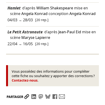
Hamlet
d'après
William Shakespeare
mise en
scène
Angela Konrad
conception
Angela Konrad
04/03
→
28/03
[20 rep.]
Le Petit Astronaute
d'après
Jean-Paul Eid
mise en
scène
Maryse Lapierre
22/04
→
16/05
[20 rep.]
Vous possédez des informations pour compléter
cette fiche ou souhaitez y apporter des corrections ?
Contactez-nous
.
Partager le lien
Partager sur LinkedIn
Partager sur Mastodon
Partager sur Bluesky
Partager sur Facebook
Envoyer par mail
PARTAGER