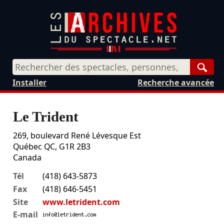
Rech
Installer
Recherche avancée
Le Trident
269, boulevard René Lévesque Est
Québec
QC,
G1R 2B3
Canada
Tél
(418) 643-5873
Fax
(418) 646-5451
Site
www.letrident.com
E-mail