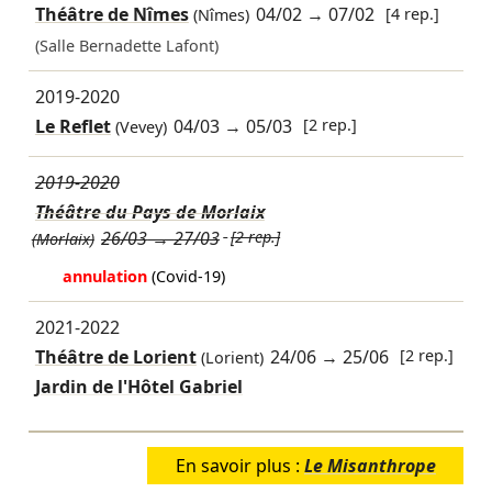
Théâtre de Nîmes
04/02
→
07/02
[4 rep.]
(Nîmes)
(Salle Bernadette Lafont)
2019-2020
Le Reflet
04/03
→
05/03
[2 rep.]
(Vevey)
2019-2020
Théâtre du Pays de Morlaix
26/03
→
27/03
[2 rep.]
(Morlaix)
annulation
(Covid-19)
2021-2022
Théâtre de Lorient
24/06
→
25/06
[2 rep.]
(Lorient)
Jardin de l'Hôtel Gabriel
En savoir plus :
Le Misanthrope