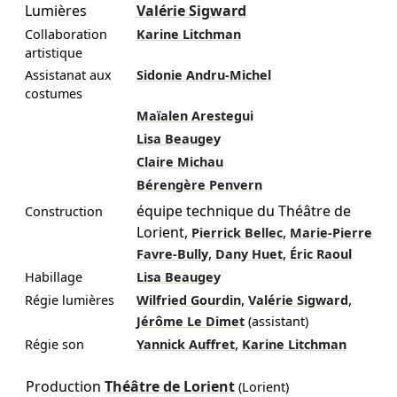
Lumières
Valérie Sigward
Collaboration
Karine Litchman
artistique
Assistanat aux
Sidonie Andru-Michel
costumes
Maïalen Arestegui
Lisa Beaugey
Claire Michau
Bérengère Penvern
équipe technique du Théâtre de
Construction
Lorient
,
,
Pierrick Bellec
Marie-Pierre
,
,
Favre-Bully
Dany Huet
Éric Raoul
Habillage
Lisa Beaugey
,
,
Régie lumières
Wilfried Gourdin
Valérie Sigward
Jérôme Le Dimet
(assistant)
,
Régie son
Yannick Auffret
Karine Litchman
Production
Théâtre de Lorient
(Lorient)