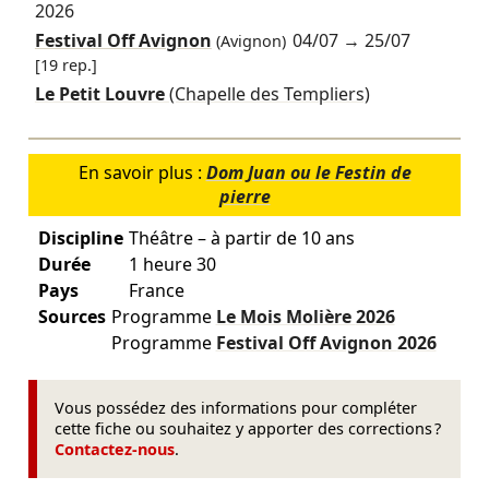
2026
Festival Off Avignon
04/07
→
25/07
(Avignon)
[19 rep.]
Le Petit Louvre
(Chapelle des Templiers)
En savoir plus :
Dom Juan ou le Festin de
pierre
Discipline
Théâtre – à partir de 10 ans
Durée
1 heure 30
Pays
France
Sources
Programme
Le Mois Molière
2026
Programme
Festival Off Avignon
2026
Vous possédez des informations pour compléter
cette fiche ou souhaitez y apporter des corrections ?
Contactez-nous
.