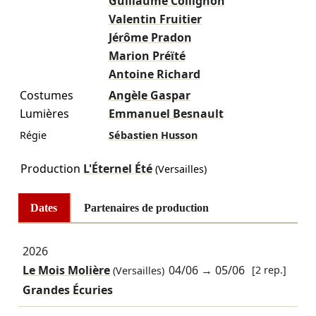
Guillaume Collignon
Valentin Fruitier
Jérôme Pradon
Marion Préïté
Antoine Richard
Costumes
Angèle Gaspar
Lumières
Emmanuel Besnault
Régie
Sébastien Husson
Production
L'Éternel Été
(Versailles)
Dates
Partenaires de production
2026
Le Mois Molière
04/06
→
05/06
[2 rep.]
(Versailles)
Grandes Écuries