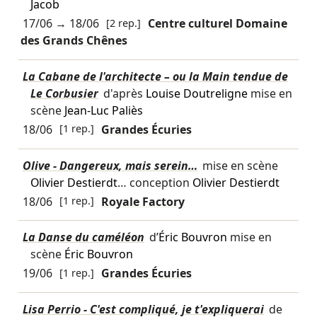
Jacob
17/06
→
18/06
[2 rep.]
Centre culturel Domaine
des Grands Chênes
La Cabane de l'architecte – ou la Main tendue de
Le Corbusier
d'après
Louise Doutreligne
mise en
scène
Jean-Luc Paliès
18/06
[1 rep.]
Grandes Écuries
Olive - Dangereux, mais serein…
mise en scène
Olivier Destierdt
… conception
Olivier Destierdt
18/06
[1 rep.]
Royale Factory
La Danse du caméléon
d’
Éric Bouvron
mise en
scène
Éric Bouvron
19/06
[1 rep.]
Grandes Écuries
Lisa Perrio - C'est compliqué, je t'expliquerai
de