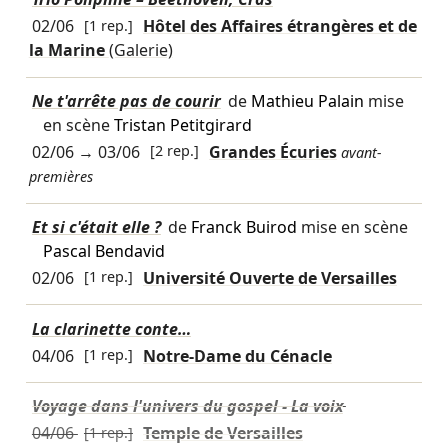
02/06
[1 rep.]
Hôtel des Affaires étrangères et de
la Marine
(Galerie)
Ne t'arrête pas de courir
de
Mathieu Palain
mise
en scène
Tristan Petitgirard
02/06
→
03/06
[2 rep.]
Grandes Écuries
avant-
premières
Et si c'était elle ?
de
Franck Buirod
mise en scène
Pascal Bendavid
02/06
[1 rep.]
Université Ouverte de Versailles
La clarinette conte…
04/06
[1 rep.]
Notre-Dame du Cénacle
Voyage dans l'univers du gospel - La voix
04/06
[1 rep.]
Temple de Versailles