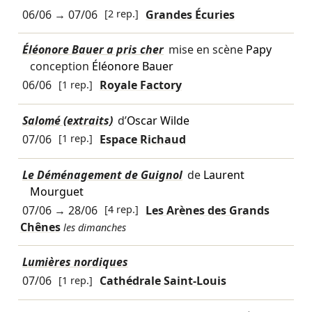
06/06
→
07/06
[2 rep.]
Grandes Écuries
Éléonore Bauer a pris cher
mise en scène
Papy
conception
Éléonore Bauer
06/06
[1 rep.]
Royale Factory
Salomé (extraits)
d’
Oscar Wilde
07/06
[1 rep.]
Espace Richaud
Le Déménagement de Guignol
de
Laurent
Mourguet
07/06
→
28/06
[4 rep.]
Les Arènes des Grands
Chênes
les dimanches
Lumières nordiques
07/06
[1 rep.]
Cathédrale Saint-Louis