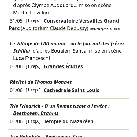
d'après
Olympe Audouard
… mise en scène
Martin Loizillon
31/05
[1 rep.]
Conservatoire Versailles Grand
Parc
(Auditorium Claude Debussy)
avant-première
Le Village de l'Allemand – ou le Journal des frères
Schiller
d'après
Boualem Sansal
mise en scène
Luca Franceschi
01/06
[1 rep.]
Grandes Écuries
Récital de Thomas Monnet
01/06
[1 rep.]
Cathédrale Saint-Louis
Trio Friedrich - D'un Romantisme à l'autre :
Beethoven, Brahms
01/06
[1 rep.]
Temple du Nazaréen
Trio Poliphile – Beethoven, Cras