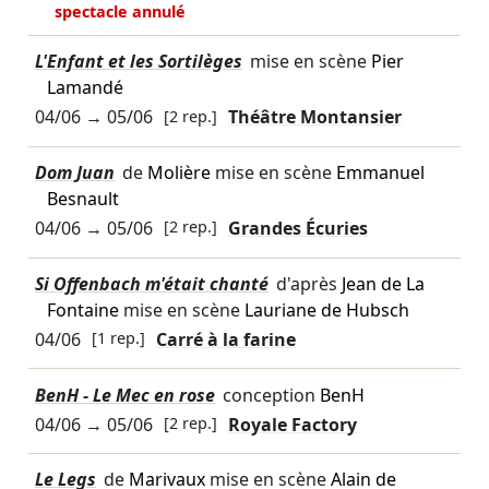
spectacle annulé
L'Enfant et les Sortilèges
mise en scène
Pier
Lamandé
04/06
→
05/06
[2 rep.]
Théâtre Montansier
Dom Juan
de
Molière
mise en scène
Emmanuel
Besnault
04/06
→
05/06
[2 rep.]
Grandes Écuries
Si Offenbach m'était chanté
d'après
Jean de La
Fontaine
mise en scène
Lauriane de Hubsch
04/06
[1 rep.]
Carré à la farine
BenH - Le Mec en rose
conception
BenH
04/06
→
05/06
[2 rep.]
Royale Factory
Le Legs
de
Marivaux
mise en scène
Alain de