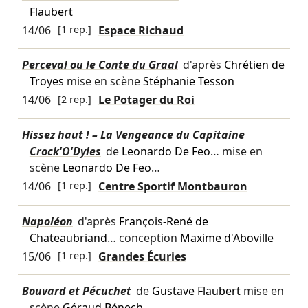
Flaubert
14/06
[1 rep.]
Espace Richaud
Perceval ou le Conte du Graal
d'après
Chrétien de
Troyes
mise en scène
Stéphanie Tesson
14/06
[2 rep.]
Le Potager du Roi
Hissez haut ! – La Vengeance du Capitaine
Crock'O'Dyles
de
Leonardo De Feo
… mise en
scène
Leonardo De Feo
…
14/06
[1 rep.]
Centre Sportif Montbauron
Napoléon
d'après
François-René de
Chateaubriand
… conception
Maxime d'Aboville
15/06
[1 rep.]
Grandes Écuries
Bouvard et Pécuchet
de
Gustave Flaubert
mise en
scène
Géraud Bénech