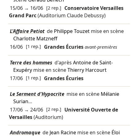
15/06
→
16/06
[2 rep.]
Conservatoire Versailles
Grand Parc
(Auditorium Claude Debussy)
L'Affaire Petiot
de
Philippe Touzet
mise en scène
Charlotte Matzneff
16/06
[1 rep.]
Grandes Écuries
avant-premières
Terre des hommes
d'après
Antoine de Saint-
Exupéry
mise en scène
Thierry Harcourt
17/06
[1 rep.]
Grandes Écuries
Le Serment d'Hypocrite
mise en scène
Mélanie
Surian
…
17/06
→
24/06
[2 rep.]
Université Ouverte de
Versailles
(Auditorium)
Andromaque
de
Jean Racine
mise en scène
Éloi