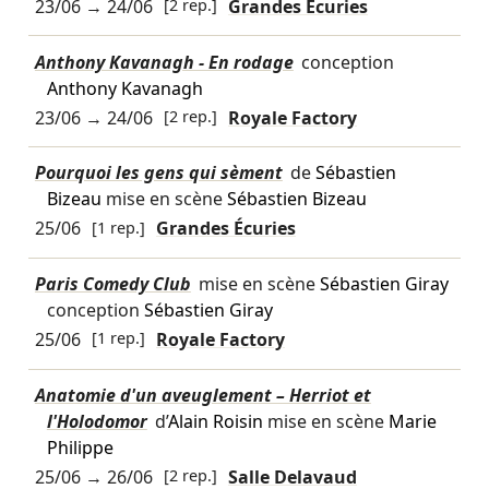
23/06
→
24/06
[2 rep.]
Grandes Écuries
Anthony Kavanagh - En rodage
conception
Anthony Kavanagh
23/06
→
24/06
[2 rep.]
Royale Factory
Pourquoi les gens qui sèment
de
Sébastien
Bizeau
mise en scène
Sébastien Bizeau
25/06
[1 rep.]
Grandes Écuries
Paris Comedy Club
mise en scène
Sébastien Giray
conception
Sébastien Giray
25/06
[1 rep.]
Royale Factory
Anatomie d'un aveuglement – Herriot et
l'Holodomor
d’
Alain Roisin
mise en scène
Marie
Philippe
25/06
→
26/06
[2 rep.]
Salle Delavaud