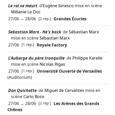
Le roi se meurt
d’
Eugène Ionesco
mise en scène
Mélanie Le Duc
27/06
→
28/06
[2 rep.]
Grandes Écuries
Sebastian Marx - He's back
de
Sébastian Marx
mise en scène
Sébastian Marx
27/06
[1 rep.]
Royale Factory
L'Auberge du père tranquille
de
Philippe Karelle
mise en scène
Nicolas Rigas
27/06
[1 rep.]
Université Ouverte de Versailles
(Auditorium)
Don Quichotte
de
Miguel de Cervantes
mise en
scène
Carlo Boso
27/06
→
28/06
[2 rep.]
Les Arènes des Grands
Chênes