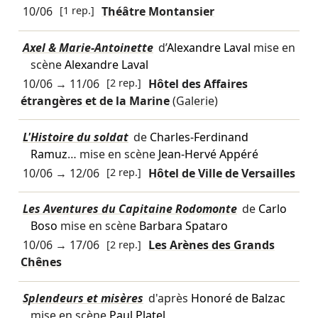
10/06
[1 rep.]
Théâtre Montansier
Axel & Marie-Antoinette
d’
Alexandre Laval
mise en
scène
Alexandre Laval
10/06
→
11/06
[2 rep.]
Hôtel des Affaires
étrangères et de la Marine
(Galerie)
L'Histoire du soldat
de
Charles-Ferdinand
Ramuz
… mise en scène
Jean-Hervé Appéré
10/06
→
12/06
[2 rep.]
Hôtel de Ville de Versailles
Les Aventures du Capitaine Rodomonte
de
Carlo
Boso
mise en scène
Barbara Spataro
10/06
→
17/06
[2 rep.]
Les Arènes des Grands
Chênes
Splendeurs et misères
d'après
Honoré de Balzac
mise en scène
Paul Platel