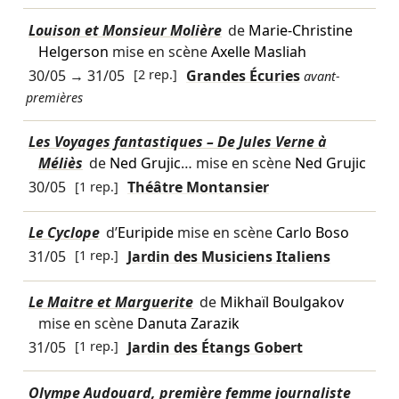
Louison et Monsieur Molière
de
Marie-Christine
Helgerson
mise en scène
Axelle Masliah
30/05
→
31/05
[2 rep.]
Grandes Écuries
avant-
premières
Les Voyages fantastiques – De Jules Verne à
Méliès
de
Ned Grujic
… mise en scène
Ned Grujic
30/05
[1 rep.]
Théâtre Montansier
Le Cyclope
d’
Euripide
mise en scène
Carlo Boso
31/05
[1 rep.]
Jardin des Musiciens Italiens
Le Maitre et Marguerite
de
Mikhaïl Boulgakov
mise en scène
Danuta Zarazik
31/05
[1 rep.]
Jardin des Étangs Gobert
Olympe Audouard, première femme journaliste