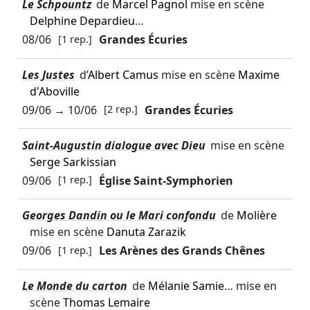
Le Schpountz
de
Marcel Pagnol
mise en scène
Delphine Depardieu
…
08/06
[1 rep.]
Grandes Écuries
Les Justes
d’
Albert Camus
mise en scène
Maxime
d'Aboville
09/06
→
10/06
[2 rep.]
Grandes Écuries
Saint-Augustin dialogue avec Dieu
mise en scène
Serge Sarkissian
09/06
[1 rep.]
Église Saint-Symphorien
Georges Dandin ou le Mari confondu
de
Molière
mise en scène
Danuta Zarazik
09/06
[1 rep.]
Les Arènes des Grands Chênes
Le Monde du carton
de
Mélanie Samie
… mise en
scène
Thomas Lemaire