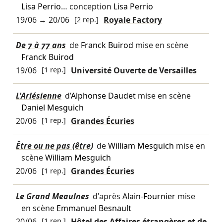
Lisa Perrio
… conception
Lisa Perrio
19/06
→
20/06
[2 rep.]
Royale Factory
De 7 à 77 ans
de
Franck Buirod
mise en scène
Franck Buirod
19/06
[1 rep.]
Université Ouverte de Versailles
L'Arlésienne
d’
Alphonse Daudet
mise en scène
Daniel Mesguich
20/06
[1 rep.]
Grandes Écuries
Être ou ne pas (être)
de
William Mesguich
mise en
scène
William Mesguich
20/06
[1 rep.]
Grandes Écuries
Le Grand Meaulnes
d'après
Alain-Fournier
mise
en scène
Emmanuel Besnault
20/06
[1 rep.]
Hôtel des Affaires étrangères et de