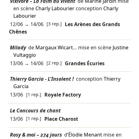
Vixivore – La Faim du vivant
de
Marine Jardin
mise
en scène
Charly Labourier
conception
Charly
Labourier
12/06
→
14/06
[3 rep.]
Les Arènes des Grands
Chênes
Milady
de
Margaux Wicart
… mise en scène
Justine
Vultaggio
13/06
→
14/06
[2 rep.]
Grandes Écuries
Thierry Garcia - L'Insolent !
conception
Thierry
Garcia
13/06
[1 rep.]
Royale Factory
Le Concours de chant
13/06
[1 rep.]
Place Charost
Rosy & moi – 274 jours
d’
Élodie Menant
mise en