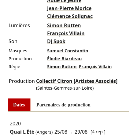
Aude Le Jeune
Jean-Pierre Morice
Clémence Solignac
Lumières
Simon Rutten
François Villain
Son
Dj Spok
Masques
Samuel Constantin
Production
Élodie Biardeau
,
Régie
Simon Rutten
François Villain
Production
Collectif Citron [Artistes Associés]
(Saintes-Gemmes-sur-Loire)
Dates
Partenaires de production
2020
Quai L'Été
25/08
→
29/08
[4 rep.]
(Angers)