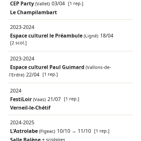
CEP Party
03/04
[1 rep.]
(Vallet)
Le Champilambart
2023-2024
Espace culturel le Préambule
18/04
(Ligné)
[2 scol.]
2023-2024
Espace culturel Paul Guimard
(Vallons-de-
22/04
[1 rep.]
l'Erdre)
2024
FestiLoir
21/07
[1 rep.]
(Vaas)
Verneil-le-Chétif
2024-2025
L'Astrolabe
10/10
→
11/10
[1 rep.]
(Figeac)
Salle Balène
+ scolaires