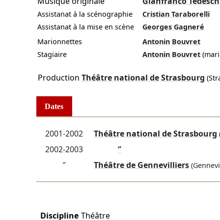
Musique originale
Gianfranco Tedesch
Assistanat à la scénographie
Cristian Taraborelli
Assistanat à la mise en scène
Georges Gagneré
Marionnettes
Antonin Bouvret
Stagiaire
Antonin Bouvret
(mari
Production
Théâtre national de Strasbourg
(Str
Dates
2001-2002
Théâtre national de Strasbourg
2002-2003
″
″
Théâtre de Gennevilliers
(Gennevil
Discipline
Théâtre