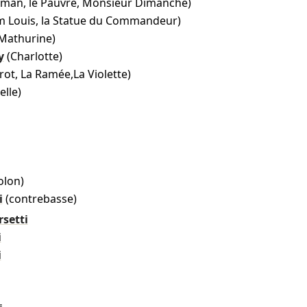
man, le Pauvre, Monsieur Dimanche)
 Louis, la Statue du Commandeur)
Mathurine)
y
(Charlotte)
rrot, La Ramée,La Violette)
elle)
olon)
i
(contrebasse)
rsetti
i
i