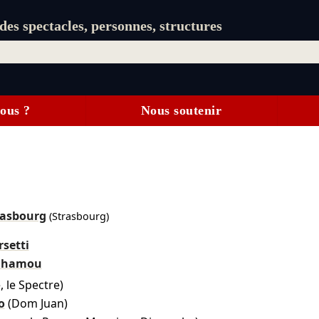
es spectacles, personnes, structures
ous ?
Nous soutenir
rasbourg
(Strasbourg)
rsetti
enhamou
e, le Spectre)
o
(Dom Juan)