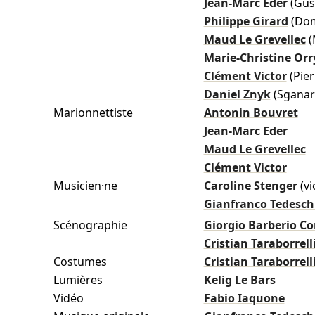
Jean-Marc Eder
(Gus
Philippe Girard
(Dom
Maud Le Grevellec
(
Marie-Christine Orr
Clément Victor
(Pie
Daniel Znyk
(Sganar
Marionnettiste
Antonin Bouvret
Jean-Marc Eder
Maud Le Grevellec
Clément Victor
Musicien·ne
Caroline Stenger
(vi
Gianfranco Tedesch
Scénographie
Giorgio Barberio Co
Cristian Taraborrell
Costumes
Cristian Taraborrell
Lumières
Kelig Le Bars
Vidéo
Fabio Iaquone