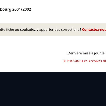
asbourg
2001/2002
3
te fiche ou souhaitez y apporter des corrections ?
Contactez-no
Dernière mise à jour le
Les Archives d
© 2007-2026
book
il