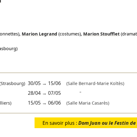
i
,
,
onnettes)
Marion Legrand
(costumes)
Marion Stoufflet
(dramat
asbourg)
30/05
→
15/06
(Strasbourg)
(Salle Bernard-Marie Koltès)
28/04
→
07/05
"
15/05
→
06/06
liers)
(Salle Maria Casarès)
En savoir plus :
Dom Juan ou le Festin de