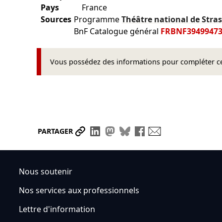
Pays
France
Sources
Programme
Théâtre national de Str
BnF Catalogue général
FRBNF3949947
Vous possédez des informations pour compléter cet
Partager le lien
Partager sur LinkedIn
Partager sur Mastodon
Partager sur Bluesky
Partager sur Face
Envoyer par ma
PARTAGER
Nous soutenir
Nos services aux professionnels
Lettre d'information