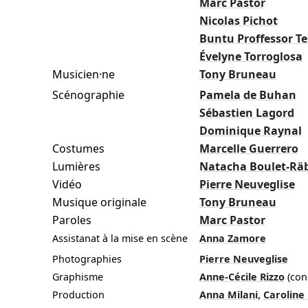
Marc Pastor
Nicolas Pichot
Buntu Proffessor T
Évelyne Torroglosa
Musicien·ne
Tony Bruneau
Scénographie
Pamela de Buhan
Sébastien Lagord
Dominique Raynal
Costumes
Marcelle Guerrero
Lumières
Natacha Boulet-Rä
Vidéo
Pierre Neuveglise
Musique originale
Tony Bruneau
Paroles
Marc Pastor
Assistanat à la mise en scène
Anna Zamore
Photographies
Pierre Neuveglise
Graphisme
Anne-Cécile Rizzo
(con
,
Production
Anna Milani
Caroline