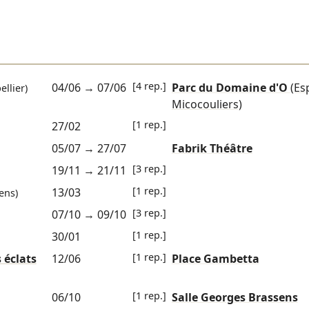
[4 rep.]
04/06
→
07/06
Parc du Domaine d'O
(Es
llier)
Micocouliers)
[1 rep.]
27/02
05/07
→
27/07
Fabrik Théâtre
[3 rep.]
19/11
→
21/11
[1 rep.]
13/03
ens)
[3 rep.]
07/10
→
09/10
[1 rep.]
30/01
[1 rep.]
 éclats
12/06
Place Gambetta
[1 rep.]
06/10
Salle Georges Brassens