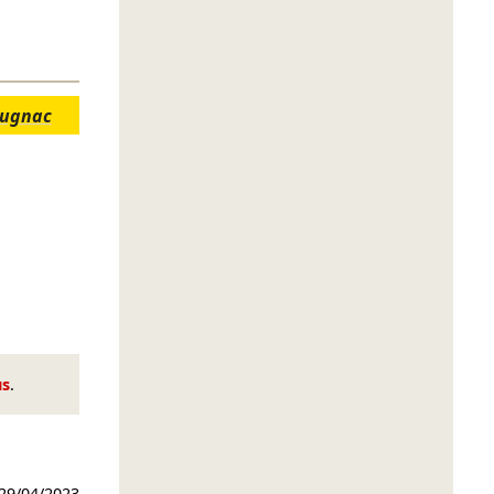
augnac
us
.
29/04/2023