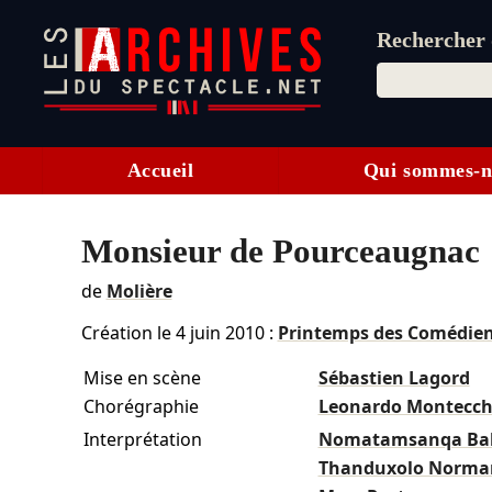
Rechercher d
Accueil
Qui sommes-n
Monsieur de Pourceaugnac
de
Molière
Création le
4 juin 2010
:
Printemps des Comédie
Mise en scène
Sébastien Lagord
Chorégraphie
Leonardo Montecch
Interprétation
Nomatamsanqa Ba
Thanduxolo Norma