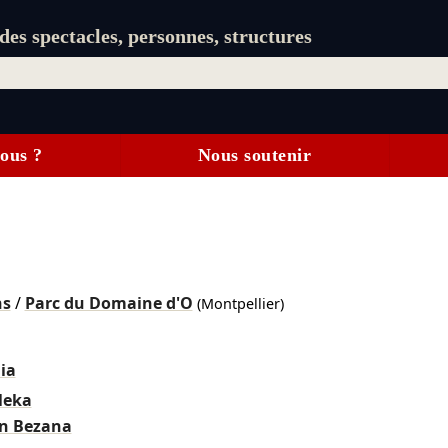
es spectacles, personnes, structures
ous ?
Nous soutenir
ns
/
Parc du Domaine d'O
(Montpellier)
ia
leka
n Bezana