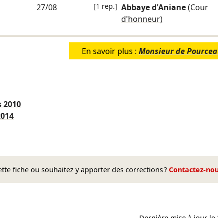
[1 rep.]
27/08
Abbaye d'Aniane
(Cour
d'honneur)
En savoir plus :
Monsieur de Pource
s
2010
2014
te fiche ou souhaitez y apporter des corrections ?
Contactez-no
Dernière mise à jour le