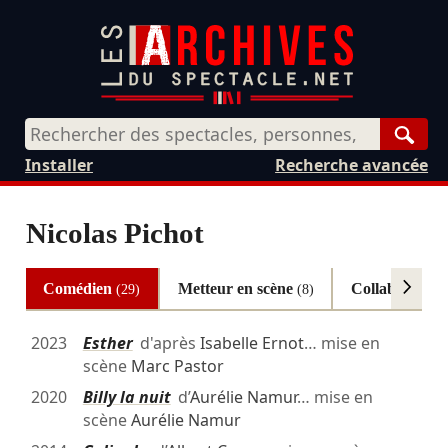
Rech
Installer
Recherche avancée
Nicolas Pichot
Comédien
Metteur en scène
Collaborateur
(29)
(8)
2023
Esther
d'après
Isabelle Ernot
… mise en
scène
Marc Pastor
2020
Billy la nuit
d’
Aurélie Namur
… mise en
scène
Aurélie Namur