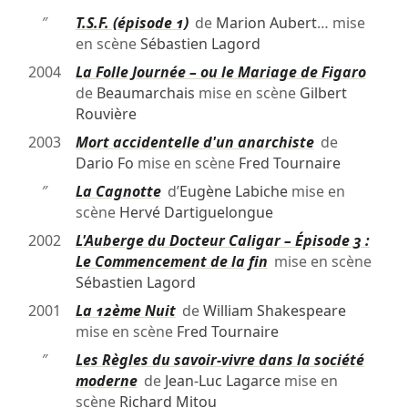
″
T.S.F. (épisode 1)
de
Marion Aubert
… mise
en scène
Sébastien Lagord
2004
La Folle Journée – ou le Mariage de Figaro
de
Beaumarchais
mise en scène
Gilbert
Rouvière
2003
Mort accidentelle d'un anarchiste
de
Dario Fo
mise en scène
Fred Tournaire
″
La Cagnotte
d’
Eugène Labiche
mise en
scène
Hervé Dartiguelongue
2002
L'Auberge du Docteur Caligar – Épisode 3 :
Le Commencement de la fin
mise en scène
Sébastien Lagord
2001
La 12ème Nuit
de
William Shakespeare
mise en scène
Fred Tournaire
″
Les Règles du savoir-vivre dans la société
moderne
de
Jean-Luc Lagarce
mise en
scène
Richard Mitou