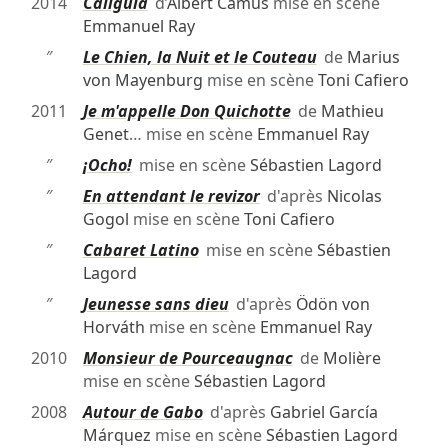
2014
Caligula
d’
Albert Camus
mise en scène
Emmanuel Ray
″
Le Chien, la Nuit et le Couteau
de
Marius
von Mayenburg
mise en scène
Toni Cafiero
2011
Je m'appelle Don Quichotte
de
Mathieu
Genet
… mise en scène
Emmanuel Ray
″
¡Ocho!
mise en scène
Sébastien Lagord
″
En attendant le revizor
d'après
Nicolas
Gogol
mise en scène
Toni Cafiero
″
Cabaret Latino
mise en scène
Sébastien
Lagord
″
Jeunesse sans dieu
d'après
Ödön von
Horváth
mise en scène
Emmanuel Ray
2010
Monsieur de Pourceaugnac
de
Molière
mise en scène
Sébastien Lagord
2008
Autour de Gabo
d'après
Gabriel García
Márquez
mise en scène
Sébastien Lagord