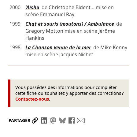
2000
'Aïsha
de
Christophe Bident
… mise en
scène
Emmanuel Ray
1999
Chat et souris (moutons) / Ambulance
de
Gregory Motton
mise en scène
Jérôme
Hankins
1998
La Chanson venue de la mer
de
Mike Kenny
mise en scène
Jacques Nichet
Vous possédez des informations pour compléter
cette fiche ou souhaitez y apporter des corrections ?
Contactez-nous
.
Partager le lien
Partager sur LinkedIn
Partager sur Mastodon
Partager sur Bluesky
Partager sur Facebook
Envoyer par mail
PARTAGER