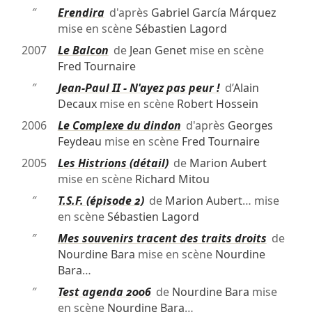
″
Erendira
d'après
Gabriel García Márquez
mise en scène
Sébastien Lagord
2007
Le Balcon
de
Jean Genet
mise en scène
Fred Tournaire
″
Jean-Paul II - N'ayez pas peur !
d’
Alain
Decaux
mise en scène
Robert Hossein
2006
Le Complexe du dindon
d'après
Georges
Feydeau
mise en scène
Fred Tournaire
2005
Les Histrions (détail)
de
Marion Aubert
mise en scène
Richard Mitou
″
T.S.F. (épisode 2)
de
Marion Aubert
… mise
en scène
Sébastien Lagord
″
Mes souvenirs tracent des traits droits
de
Nourdine Bara
mise en scène
Nourdine
Bara
…
″
Test agenda 2006
de
Nourdine Bara
mise
en scène
Nourdine Bara
…