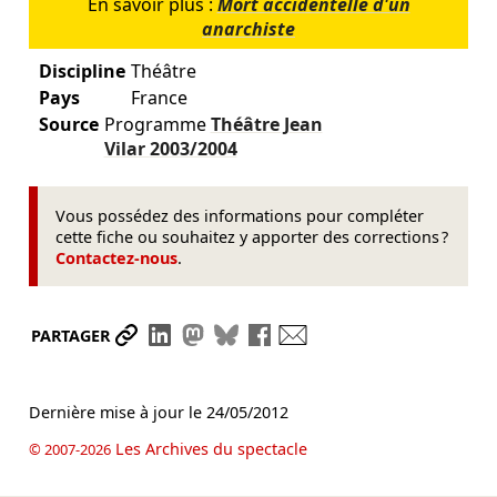
En savoir plus :
Mort accidentelle d'un
anarchiste
Discipline
Théâtre
Pays
France
Source
Programme
Théâtre Jean
Vilar
2003/2004
Vous possédez des informations pour compléter
cette fiche ou souhaitez y apporter des corrections ?
Contactez-nous
.
Partager le lien
Partager sur LinkedIn
Partager sur Mastodon
Partager sur Bluesky
Partager sur Facebook
Envoyer par mail
PARTAGER
Dernière mise à jour le
24/05/2012
Les Archives du spectacle
© 2007-2026