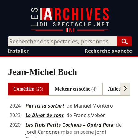
Rech
Installer
Recherche avancée
Jean-Michel Boch
Comédien
Metteur en scène
Auteur
(25)
(4)
(3)
2024
Par ici la sortie !
de
Manuel Montero
2023
Le Dîner de cons
de
Francis Veber
2020
Les Trois Petits Cochons – Opéra Pork
de
Jordi Cardoner
mise en scène
Jordi