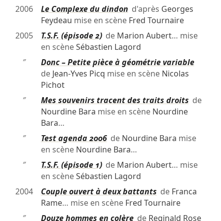
2006
Le Complexe du dindon
d'après
Georges
Feydeau
mise en scène
Fred Tournaire
2005
T.S.F. (épisode 2)
de
Marion Aubert
… mise
en scène
Sébastien Lagord
″
Donc – Petite pièce à géométrie variable
de
Jean-Yves Picq
mise en scène
Nicolas
Pichot
″
Mes souvenirs tracent des traits droits
de
Nourdine Bara
mise en scène
Nourdine
Bara
…
″
Test agenda 2006
de
Nourdine Bara
mise
en scène
Nourdine Bara
…
″
T.S.F. (épisode 1)
de
Marion Aubert
… mise
en scène
Sébastien Lagord
2004
Couple ouvert à deux battants
de
Franca
Rame
… mise en scène
Fred Tournaire
″
Douze hommes en colère
de
Reginald Rose