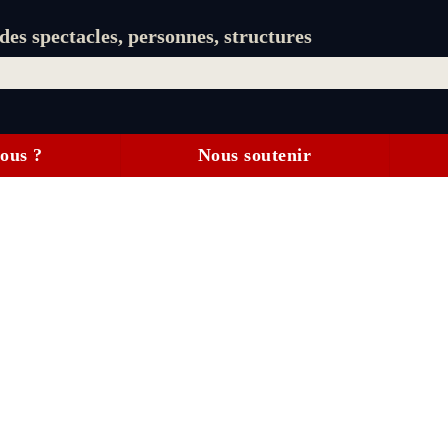
es spectacles, personnes, structures
ous ?
Nous soutenir