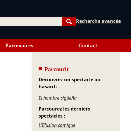
Recherche avancée
Rechercher
Partenaires
Contact
Parcourir
Découvrez un spectacle au
hasard :
El hombre cigüeña
Parcourez les derniers
spectacles :
L'Illusion comique