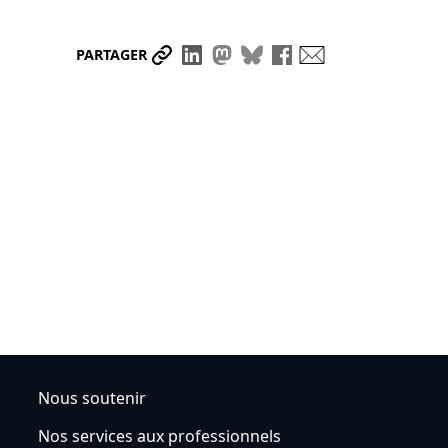
Partager le lien
Partager sur LinkedIn
Partager sur Mastodon
Partager sur Bluesky
Partager sur Face
Envoyer par ma
PARTAGER
Nous soutenir
Nos services aux professionnels