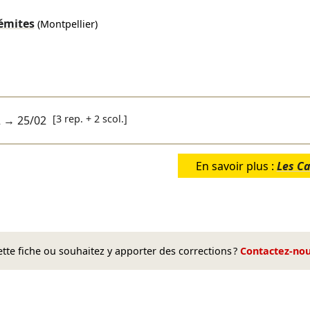
émites
(Montpellier)
[3 rep. + 2 scol.]
2
→
25/02
En savoir plus :
Les C
te fiche ou souhaitez y apporter des corrections ?
Contactez-no