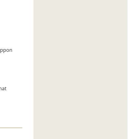
uppon
nat