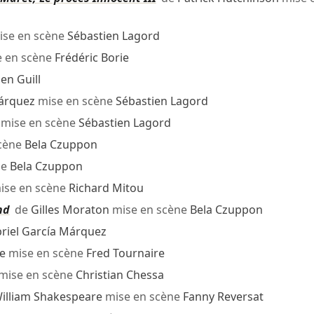
se en scène
Sébastien Lagord
 en scène
Frédéric Borie
ien Guill
Márquez
mise en scène
Sébastien Lagord
mise en scène
Sébastien Lagord
cène
Bela Czuppon
ne
Bela Czuppon
ise en scène
Richard Mitou
nd
de
Gilles Moraton
mise en scène
Bela Czuppon
riel García Márquez
e
mise en scène
Fred Tournaire
mise en scène
Christian Chessa
illiam Shakespeare
mise en scène
Fanny Reversat