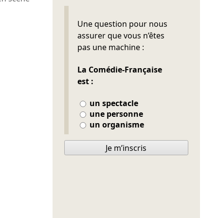
Ne pas remplir
Une question pour nous
assurer que vous n’êtes
pas une machine :
La Comédie-Française
est :
un spectacle
une personne
un organisme
Je m’inscris