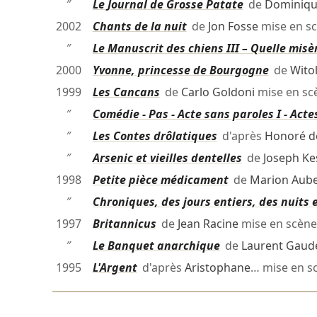
″
Le Journal de Grosse Patate
de
Dominiqu
2002
Chants de la nuit
de
Jon Fosse
mise en s
″
Le Manuscrit des chiens III – Quelle misè
2000
Yvonne, princesse de Bourgogne
de
Wito
1999
Les Cancans
de
Carlo Goldoni
mise en s
″
Comédie - Pas - Acte sans paroles I - Acte
″
Les Contes drôlatiques
d'après
Honoré d
″
Arsenic et vieilles dentelles
de
Joseph Ke
1998
Petite pièce médicament
de
Marion Aube
″
Chroniques, des jours entiers, des nuits 
1997
Britannicus
de
Jean Racine
mise en scèn
″
Le Banquet anarchique
de
Laurent Gaud
1995
L'Argent
d'après
Aristophane
… mise en s