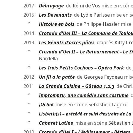
2017
Débrayage
de
Rémi de Vos
mise en scèn
2015
Les Devenants
de
Lydie Parisse
mise en 
″
Histoire en bois
de
Philippe Hassler
mise 
2014
Crozada d'Uei III – La Commune de Toulo
2013
Les Géants d'ocres pâles
d'après
Kitty C
″
Crozada d'Uei II – Le Retournement - Le 
Nardella
″
Les Trois Petits Cochons – Opéra Pork
de
2012
Un fil à la patte
de
Georges Feydeau
mis
2011
La Grande Cuisine – Gâteau 1,2,3
de
Chri
″
Impromptu, une comédie sans costume
d
″
¡Ocho!
mise en scène
Sébastien Lagord
″
Lisbeth(s) –
La
précédé et suivi d'extraits de
″
Cabaret Latino
mise en scène
Sébastien 
2010
Crozada d'Uei I – L'Avilissement - Béziers