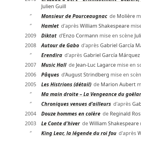
Julien Guill
″
Monsieur de Pourceaugnac
de
Molière
mi
″
Hamlet
d'après
William Shakespeare
mise
2009
Diktat
d’
Enzo Cormann
mise en scène
Jul
2008
Autour de Gabo
d'après
Gabriel García 
″
Erendira
d'après
Gabriel García Márquez
2007
Music Hall
de
Jean-Luc Lagarce
mise en s
2006
Pâques
d’
August Strindberg
mise en scè
2005
Les Histrions (détail)
de
Marion Aubert
m
″
Ma main droite – La Vengeance du goëla
″
Chroniques venues d'ailleurs
d'après
Gab
2004
Douze hommes en colère
de
Reginald Ros
2003
Le Conte d'hiver
de
William Shakespeare
″
King Lear, la légende du roi fou
d'après
W