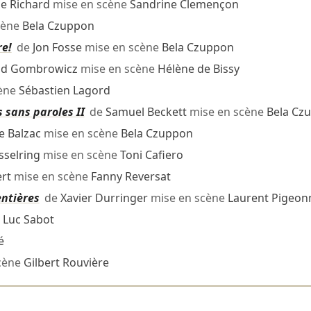
e Richard
mise en scène
Sandrine Clemençon
cène
Bela Czuppon
re!
de
Jon Fosse
mise en scène
Bela Czuppon
ld Gombrowicz
mise en scène
Hélène de Bissy
cène
Sébastien Lagord
s sans paroles II
de
Samuel Beckett
mise en scène
Bela Cz
e Balzac
mise en scène
Bela Czuppon
sselring
mise en scène
Toni Cafiero
rt
mise en scène
Fanny Reversat
entières
de
Xavier Durringer
mise en scène
Laurent Pigeon
e
Luc Sabot
é
cène
Gilbert Rouvière