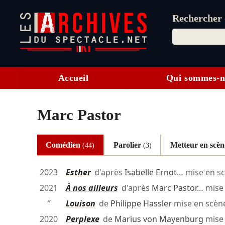
Rechercher d
Accueil
Qui sommes-n
Marc Pastor
Comédien
Parolier
Metteur en scè
(44)
(3)
2023
Esther
d'après
Isabelle Ernot
… mise en s
2021
À nos ailleurs
d'après
Marc Pastor
… mise
″
Louison
de
Philippe Hassler
mise en scèn
2020
Perplexe
de
Marius von Mayenburg
mise