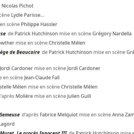
e
Nicolas Pichot
scène
Lydie Parisse
…
en scène
Philippe Hassler
use
de
Patrick Hutchinson
mise en scène
Grégory Nardella
rowther
mise en scène
Christelle Mélen
Siège de Beaucaire
de
Patrick Hutchinson
mise en scène
Gr
Jordi Cardoner
mise en scène
Jordi Cardoner
e en scène
Jean-Claude Fall
stelle Mélen
mise en scène
Christelle Mélen
'après
Molière
mise en scène
Julien Guill
 Semeuse
d'après
Fabrice Melquiot
mise en scène
Anna Za
Lagord
, Muret, Le procès Innocent III
de
Patrick Hutchinson
mise 