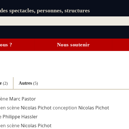
es spectacles, personnes, structures
ous ?
Nous soutenir
ne
Autres
(2)
(5)
cène
Marc Pastor
 en scène
Nicolas Pichot
conception
Nicolas Pichot
e
Philippe Hassler
 en scène
Nicolas Pichot