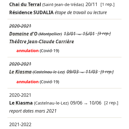
Chai du Terral
20/11
[1 rep.]
(Saint-Jean-de-Védas)
Résidence SUDALIA
étape de travail ou lecture
2020-2021
Domaine d'O
13/01
→
15/01
[3 rep.]
(Montpellier)
Théâtre Jean-Claude Carrière
annulation
(Covid-19)
2020-2021
Le Kiasma
09/03
→
11/03
[3 rep.]
(Castelnau-le-Lez)
annulation
(Covid-19)
2020-2021
Le Kiasma
09/06
→
10/06
[2 rep.]
(Castelnau-le-Lez)
report dates mars 2021
2021-2022