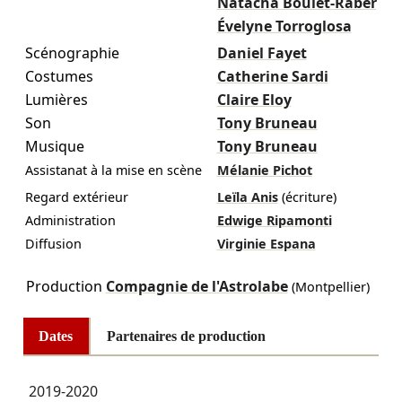
Natacha Boulet-Räber
Évelyne Torroglosa
Scénographie
Daniel Fayet
Costumes
Catherine Sardi
Lumières
Claire Eloy
Son
Tony Bruneau
Musique
Tony Bruneau
Assistanat à la mise en scène
Mélanie Pichot
Regard extérieur
Leïla Anis
(écriture)
Administration
Edwige Ripamonti
Diffusion
Virginie Espana
Production
Compagnie de l'Astrolabe
(Montpellier)
Dates
Partenaires de production
2019-2020