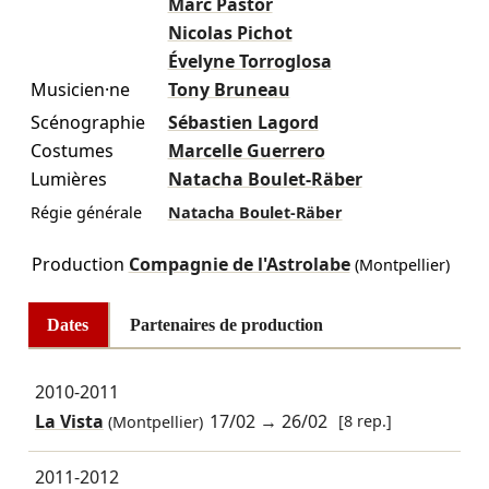
Marc Pastor
Nicolas Pichot
Évelyne Torroglosa
Musicien·ne
Tony Bruneau
Scénographie
Sébastien Lagord
Costumes
Marcelle Guerrero
Lumières
Natacha Boulet-Räber
Régie générale
Natacha Boulet-Räber
Production
Compagnie de l'Astrolabe
(Montpellier)
Dates
Partenaires de production
2010-2011
La Vista
17/02
→
26/02
[8 rep.]
(Montpellier)
2011-2012