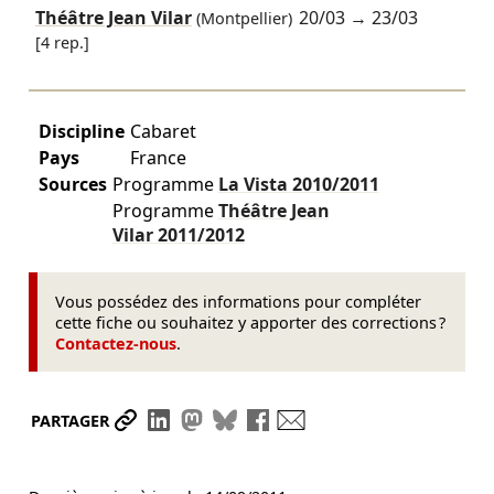
Théâtre Jean Vilar
20/03
→
23/03
(Montpellier)
[4 rep.]
Discipline
Cabaret
Pays
France
Sources
Programme
La Vista
2010/2011
Programme
Théâtre Jean
Vilar
2011/2012
Vous possédez des informations pour compléter
cette fiche ou souhaitez y apporter des corrections ?
Contactez-nous
.
Partager le lien
Partager sur LinkedIn
Partager sur Mastodon
Partager sur Bluesky
Partager sur Facebook
Envoyer par mail
PARTAGER