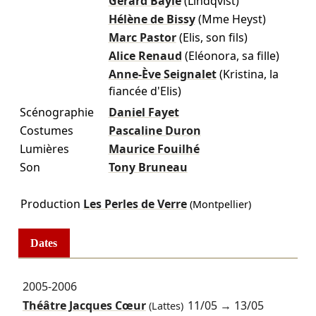
Gérard Bayle
(Lindqvist)
Hélène de Bissy
(Mme Heyst)
Marc Pastor
(Elis, son fils)
Alice Renaud
(Eléonora, sa fille)
Anne-Ève Seignalet
(Kristina, la
fiancée d'Elis)
Scénographie
Daniel Fayet
Costumes
Pascaline Duron
Lumières
Maurice Fouilhé
Son
Tony Bruneau
Production
Les Perles de Verre
(Montpellier)
Dates
2005-2006
Théâtre Jacques Cœur
11/05
→
13/05
(Lattes)