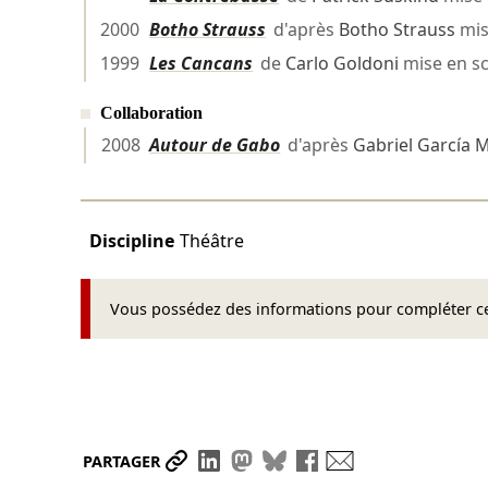
2000
Botho Strauss
d'après
Botho Strauss
mis
1999
Les Cancans
de
Carlo Goldoni
mise en s
Collaboration
2008
Autour de Gabo
d'après
Gabriel García 
Discipline
Théâtre
Vous possédez des informations pour compléter cet
Partager le lien
Partager sur LinkedIn
Partager sur Mastodon
Partager sur Bluesky
Partager sur Face
Envoyer par ma
PARTAGER