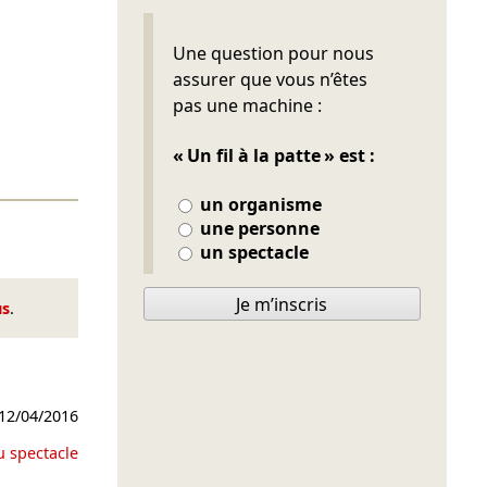
Ne pas remplir
Une question pour nous
assurer que vous n’êtes
pas une machine :
« Un fil à la patte » est :
un organisme
une personne
un spectacle
Je m’inscris
us
.
12/04/2016
u spectacle