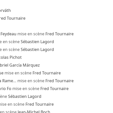
rváth
red Tournaire
 Feydeau
mise en scène
Fred Tournaire
e en scène
Sébastien Lagord
e en scène
Sébastien Lagord
colas Pichot
briel García Márquez
se
mise en scène
Fred Tournaire
a Rame
… mise en scène
Fred Tournaire
rio Fo
mise en scène
Fred Tournaire
cène
Sébastien Lagord
ise en scène
Fred Tournaire
en scène
Jean-Michel Boch
…