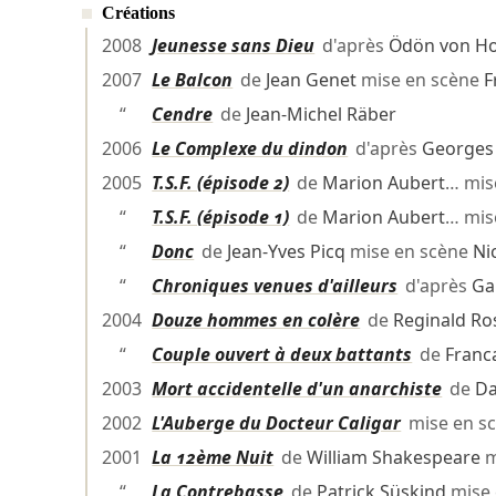
Créations
2008
Jeunesse sans Dieu
d'après
Ödön von Ho
2007
Le Balcon
de
Jean Genet
mise en scène
F
“
Cendre
de
Jean-Michel Räber
2006
Le Complexe du dindon
d'après
Georges
2005
T.S.F. (épisode 2)
de
Marion Aubert
… mis
“
T.S.F. (épisode 1)
de
Marion Aubert
… mis
“
Donc
de
Jean-Yves Picq
mise en scène
Ni
“
Chroniques venues d'ailleurs
d'après
Ga
2004
Douze hommes en colère
de
Reginald Ro
“
Couple ouvert à deux battants
de
Franc
2003
Mort accidentelle d'un anarchiste
de
Da
2002
L'Auberge du Docteur Caligar
mise en s
2001
La 12ème Nuit
de
William Shakespeare
m
“
La Contrebasse
de
Patrick Süskind
mise 