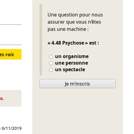
Ne pas remplir
Une question pour nous
assurer que vous n’êtes
pas une machine :
« 4.48 Psychose » est :
es rois
un organisme
une personne
un spectacle
Je m’inscris
us
.
e
6/11/2019