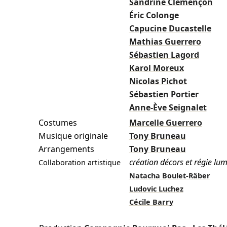
Sandrine Clemençon
Éric Colonge
Capucine Ducastelle
Mathias Guerrero
Sébastien Lagord
Karol Moreux
Nicolas Pichot
Sébastien Portier
Anne-Ève Seignalet
Costumes
Marcelle Guerrero
Musique originale
Tony Bruneau
Arrangements
Tony Bruneau
création décors et régie lum
Collaboration artistique
Natacha Boulet-Räber
Ludovic Luchez
Cécile Barry