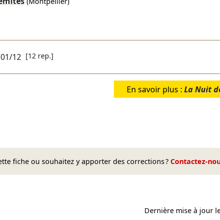
émites
(Montpellier)
[12 rep.]
→
01/12
En savoir plus :
La Nuit d
te fiche ou souhaitez y apporter des corrections ?
Contactez-no
Dernière mise à jour l