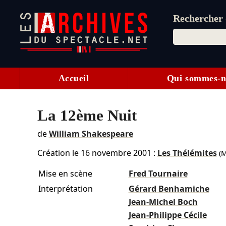
Rechercher d
Accueil
Qui sommes-n
La 12ème Nuit
de
William Shakespeare
Création le
16 novembre 2001
:
Les Thélémites
(M
Mise en scène
Fred Tournaire
Interprétation
Gérard Benhamiche
Jean-Michel Boch
Jean-Philippe Cécile