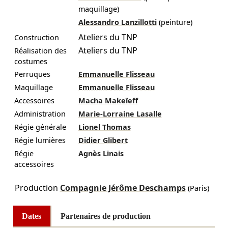
maquillage)
Alessandro Lanzillotti
(peinture)
Ateliers du TNP
Construction
Ateliers du TNP
Réalisation des
costumes
Perruques
Emmanuelle Flisseau
Maquillage
Emmanuelle Flisseau
Accessoires
Macha Makeïeff
Administration
Marie-Lorraine Lasalle
Régie générale
Lionel Thomas
Régie lumières
Didier Glibert
Régie
Agnès Linais
accessoires
Production
Compagnie Jérôme Deschamps
(Paris)
Dates
Partenaires de production