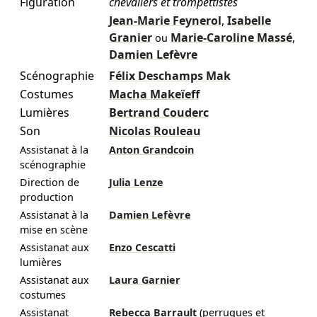
Figuration
chevaliers et trompettistes
Jean-Marie Feynerol
,
Isabelle
Granier
Marie-Caroline Massé
,
ou
Damien Lefèvre
Scénographie
Félix Deschamps Mak
Costumes
Macha Makeïeff
Lumières
Bertrand Couderc
Son
Nicolas Rouleau
Assistanat à la
Anton Grandcoin
scénographie
Direction de
Julia Lenze
production
Assistanat à la
Damien Lefèvre
mise en scène
Assistanat aux
Enzo Cescatti
lumières
Assistanat aux
Laura Garnier
costumes
Assistanat
Rebecca Barrault
(perruques et