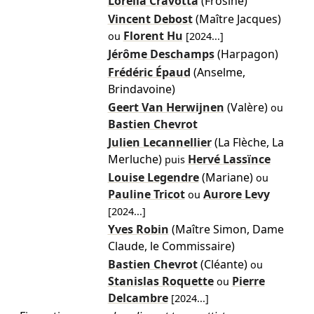
Lorella Cravotta
(Frosine)
Vincent Debost
(Maître Jacques)
Florent Hu
ou
[
2024
...]
Jérôme Deschamps
(Harpagon)
Frédéric Épaud
(Anselme,
Brindavoine)
Geert Van Herwijnen
(Valère)
ou
Bastien Chevrot
Julien Lecannellier
(La Flèche, La
Merluche)
Hervé Lassïnce
puis
Louise Legendre
(Mariane)
ou
Pauline Tricot
Aurore Levy
ou
[
2024
...]
Yves Robin
(Maître Simon, Dame
Claude, le Commissaire)
Bastien Chevrot
(Cléante)
ou
Stanislas Roquette
Pierre
ou
Delcambre
[
2024
...]