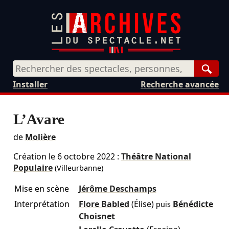
Rech
Installer
Recherche avancée
L’Avare
de
Molière
Création le
6 octobre 2022
:
Théâtre National
Populaire
(Villeurbanne)
Mise en scène
Jérôme Deschamps
Interprétation
Flore Babled
(Élise)
Bénédicte
puis
Choisnet