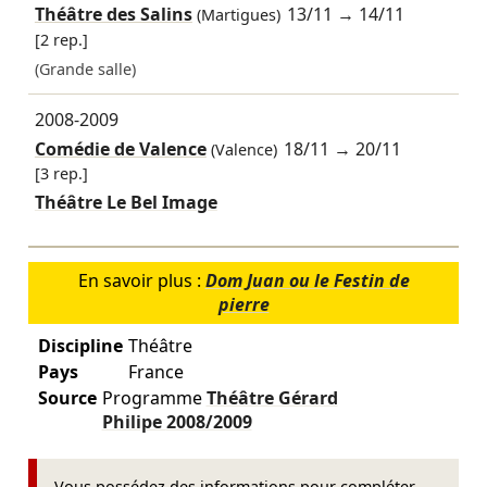
Théâtre des Salins
13/11
→
14/11
(Martigues)
[2 rep.]
(Grande salle)
2008-2009
Comédie de Valence
18/11
→
20/11
(Valence)
[3 rep.]
Théâtre Le Bel Image
En savoir plus :
Dom Juan ou le Festin de
pierre
Discipline
Théâtre
Pays
France
Source
Programme
Théâtre Gérard
Philipe
2008/2009
Vous possédez des informations pour compléter