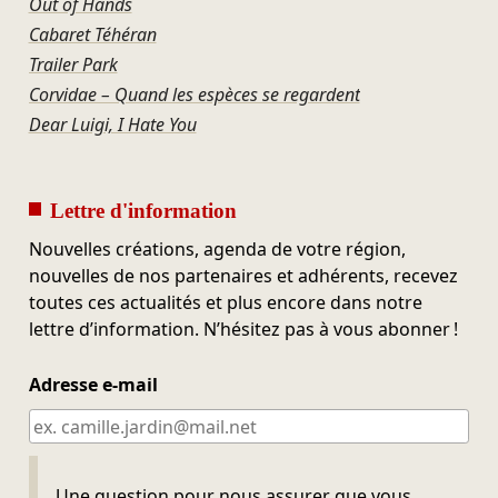
Out of Hands
Cabaret Téhéran
Trailer Park
Corvidae – Quand les espèces se regardent
Dear Luigi, I Hate You
Lettre d'information
Nouvelles créations, agenda de votre région,
nouvelles de nos partenaires et adhérents, recevez
toutes ces actualités et plus encore dans notre
lettre d’information. N’hésitez pas à vous abonner !
Adresse e-mail
Ne pas remplir
Une question pour nous assurer que vous