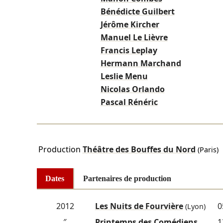
Bénédicte Guilbert
Jérôme Kircher
Manuel Le Lièvre
Francis Leplay
Hermann Marchand
Leslie Menu
Nicolas Orlando
Pascal Rénéric
Production
Théâtre des Bouffes du Nord
(Paris)
Dates
Partenaires de production
2012
Les Nuits de Fourvière
0
(Lyon)
″
Printemps des Comédiens
1