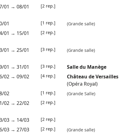
[2 rep.]
7/01
→
08/01
[1 rep.]
0/01
(Grande salle)
[2 rep.]
4/01
→
15/01
[3 rep.]
3/01
→
25/01
(Grande salle)
[3 rep.]
9/01
→
31/01
Salle du Manège
[4 rep.]
6/02
→
09/02
Château de Versailles
(Opéra Royal)
[1 rep.]
8/02
(Grande Salle)
[2 rep.]
1/02
→
22/02
[2 rep.]
3/03
→
14/03
[2 rep.]
6/03
→
27/03
(Grande salle)