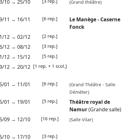
[3 rep.]
3/10
→
25/10
(Grand théâtre)
[6 rep.]
9/11
→
16/11
Le Manège - Caserne
Fonck
[2 rep.]
1/12
→
02/12
[3 rep.]
6/12
→
08/12
[5 rep.]
1/12
→
15/12
[1 rep. + 1 scol.]
9/12
→
20/12
[6 rep.]
5/01
→
11/01
(Grand Théâtre - Salle
Déméter)
[5 rep.]
5/01
→
19/01
Théâtre royal de
Namur
(Grande salle)
[16 rep.]
5/09
→
12/10
(Salle Vilar)
[3 rep.]
5/10
→
17/10