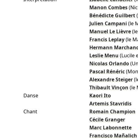
Manon Combes
(Nic
Bénédicte Guilbert
Julien Campani
(le 
Manuel Le Lièvre
(l
Francis Leplay
(le M
Hermann Marchan
Leslie Menu
(Lucile 
Nicolas Orlando
(Un
Pascal Rénéric
(Mon
Alexandre Steiger
(l
Thibault Vinçon
(le
Danse
Kaori Ito
Artemis Stavridis
Chant
Romain Champion
Cécile Granger
Marc Labonnette
Francisco Mañalich