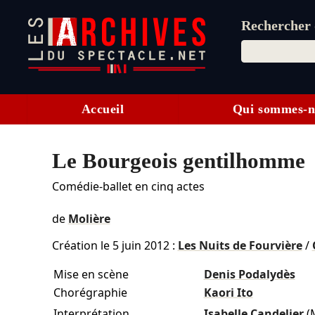
Rechercher d
Accueil
Qui sommes-n
Le Bourgeois gentilhomme
Comédie-ballet en cinq actes
de
Molière
Création le
5 juin 2012
:
Les Nuits de Fourvière
/
Mise en scène
Denis Podalydès
Chorégraphie
Kaori Ito
Interprétation
Isabelle Candelier
(