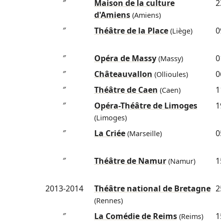
″
Maison de la culture
2
d'Amiens
(Amiens)
″
Théâtre de la Place
0
(Liège)
″
Opéra de Massy
0
(Massy)
″
Châteauvallon
0
(Ollioules)
″
Théâtre de Caen
1
(Caen)
″
Opéra-Théâtre de Limoges
1
(Limoges)
″
La Criée
0
(Marseille)
″
Théâtre de Namur
1
(Namur)
2013-2014
Théâtre national de Bretagne
2
(Rennes)
″
La Comédie de Reims
1
(Reims)