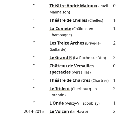
″
Théâtre André Malraux
0
(Rueil-
Malmaison)
″
Théâtre de Chelles
1
(Chelles)
″
La Comète
1
(Châlons-en-
Champagne)
″
Les Treize Arches
2
(Brive-la-
Gaillarde)
″
Le Grand R
2
(La Roche-sur-Yon)
″
Château de Versailles
0
spectacles
(Versailles)
″
Théâtre de Chartres
1
(Chartres)
″
Le Trident
2
(Cherbourg-en-
Cotentin)
″
L'Onde
1
(Velizy-Villacoublay)
2014-2015
Le Volcan
2
(Le Havre)