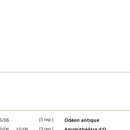
[5 rep.]
5/06
Odéon antique
[3 rep.]
3/06
→
15/06
Amphithéâtre d'O