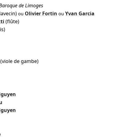
e Baroque de Limoges
lavecin)
Olivier Fortin
Yvan Garcia
ou
ou
ti
(flûte)
is)
(viole de gambe)
Nguyen
u
Nguyen
e