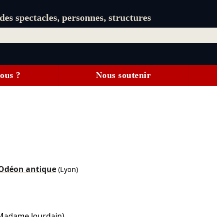
es spectacles, personnes, structures
ous ?
Nous soutenir
Odéon antique
(Lyon)
Madame Jourdain)