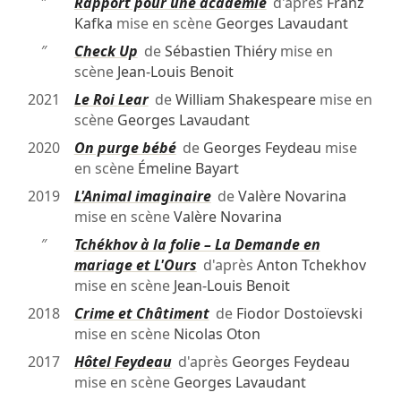
″
Rapport pour une académie
d'après
Franz
Kafka
mise en scène
Georges Lavaudant
″
Check Up
de
Sébastien Thiéry
mise en
scène
Jean-Louis Benoit
2021
Le Roi Lear
de
William Shakespeare
mise en
scène
Georges Lavaudant
2020
On purge bébé
de
Georges Feydeau
mise
en scène
Émeline Bayart
2019
L'Animal imaginaire
de
Valère Novarina
mise en scène
Valère Novarina
″
Tchékhov à la folie – La Demande en
mariage et L'Ours
d'après
Anton Tchekhov
mise en scène
Jean-Louis Benoit
2018
Crime et Châtiment
de
Fiodor Dostoïevski
mise en scène
Nicolas Oton
2017
Hôtel Feydeau
d'après
Georges Feydeau
mise en scène
Georges Lavaudant