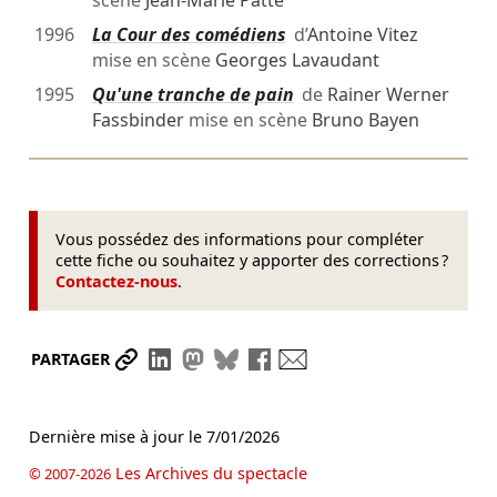
scène
Jean-Marie Patte
1996
La Cour des comédiens
d’
Antoine Vitez
mise en scène
Georges Lavaudant
1995
Qu'une tranche de pain
de
Rainer Werner
Fassbinder
mise en scène
Bruno Bayen
Vous possédez des informations pour compléter
cette fiche ou souhaitez y apporter des corrections ?
Contactez-nous
.
Partager le lien
Partager sur LinkedIn
Partager sur Mastodon
Partager sur Bluesky
Partager sur Facebook
Envoyer par mail
PARTAGER
Dernière mise à jour le
7/01/2026
Les Archives du spectacle
© 2007-2026