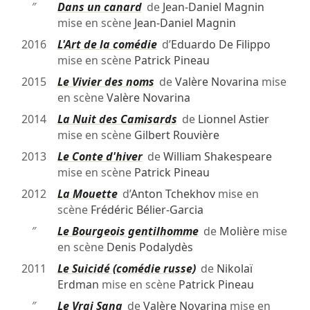
″
Dans un canard
de
Jean-Daniel Magnin
mise en scène
Jean-Daniel Magnin
2016
L'Art de la comédie
d’
Eduardo De Filippo
mise en scène
Patrick Pineau
2015
Le Vivier des noms
de
Valère Novarina
mise
en scène
Valère Novarina
2014
La Nuit des Camisards
de
Lionnel Astier
mise en scène
Gilbert Rouvière
2013
Le Conte d'hiver
de
William Shakespeare
mise en scène
Patrick Pineau
2012
La Mouette
d’
Anton Tchekhov
mise en
scène
Frédéric Bélier-Garcia
″
Le Bourgeois gentilhomme
de
Molière
mise
en scène
Denis Podalydès
2011
Le Suicidé (comédie russe)
de
Nikolaï
Erdman
mise en scène
Patrick Pineau
″
Le Vrai Sang
de
Valère Novarina
mise en