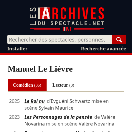
Rech
Installer
Recherche avancée
Manuel Le Lièvre
Comédien
Lecteur
(36)
(3)
2025
Le Roi nu
d’
Evguéni Schwartz
mise en
scène
Sylvain Maurice
2023
Les Personnages de la pensée
de
Valère
Novarina
mise en scène
Valère Novarina