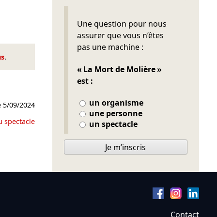
Ne pas remplir
Une question pour nous
assurer que vous n’êtes
pas une machine :
us
.
« La Mort de Molière »
est :
un organisme
e
5/09/2024
une personne
u spectacle
un spectacle
Je m’inscris
Contact