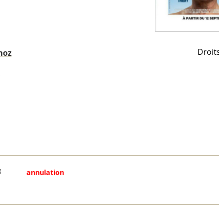
Droit
moz
4
annulation