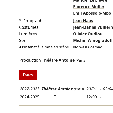
Manuel Le Lièvre
Florence Muller
Emil Abossolo-Mbo
Scénographie
Jean Haas
Costumes
Jean-Daniel Vuiller
Lumières
Olivier Oudiou
Son
Michel Winogradoff
Assistanat à la mise en scène
Nolwen Cosmao
Production
Théâtre Antoine
(Paris)
Dates
2022-2023
Théâtre Antoine
20/01
→
02/0
(Paris)
2024-2025
″
12/09
→ ...