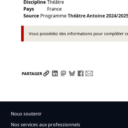
Discipline
Théâtre
Pays
France
Source
Programme
Théâtre Antoine
2024/202
Vous possédez des informations pour compléter cet
Partager le lien
Partager sur LinkedIn
Partager sur Mastodon
Partager sur Bluesky
Partager sur Face
Envoyer par ma
PARTAGER
Nous soutenir
Nos services aux professionnels