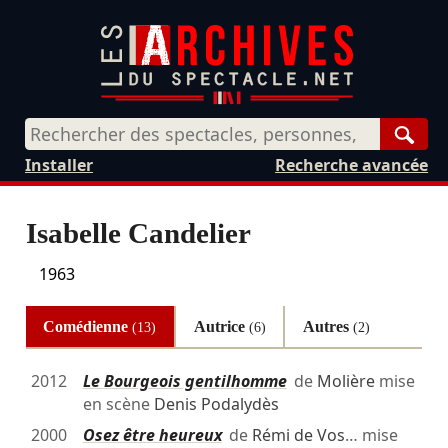
Rech
Installer
Recherche avancée
Isabelle Candelier
1963
Comédienne
Autrice
Autres
(13)
(6)
(2)
2012
Le Bourgeois gentilhomme
de
Molière
mise
en scène
Denis Podalydès
2000
Osez être heureux
de
Rémi de Vos
… mise