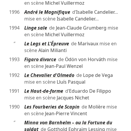
en scène
Michel Vuillermoz
1996
André le Magnifique
d’
Isabelle Candelier
…
mise en scène
Isabelle Candelier
…
1994
Linge sale
de
Jean-Claude Grumberg
mise
en scène
Michel Vuillermoz
″
Le Legs et L'Épreuve
de
Marivaux
mise en
scène
Alain Milianti
1993
Figaro divorce
de
Ödön von Horváth
mise
en scène
Jean-Paul Wenzel
1992
Le Chevalier d'Olmedo
de
Lope de Vega
mise en scène
Lluís Pasqual
1991
Le Haut-de-forme
d’
Eduardo De Filippo
mise en scène
Jacques Nichet
1990
Les Fourberies de Scapin
de
Molière
mise
en scène
Jean-Pierre Vincent
″
Minna von Barnhelm – ou la Fortune du
soldat
de
Gotthold Ephraïm Lessing
mise