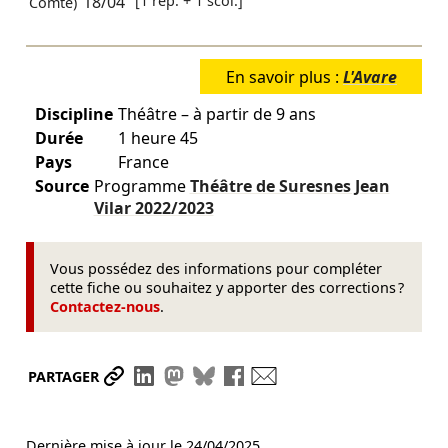
18/04
[1 rep. + 1 scol.]
Comte)
En savoir plus :
L'Avare
Discipline
Théâtre – à partir de 9 ans
Durée
1 heure 45
Pays
France
Source
Programme
Théâtre de Suresnes Jean
Vilar
2022/2023
Vous possédez des informations pour compléter
cette fiche ou souhaitez y apporter des corrections ?
Contactez-nous
.
Partager le lien
Partager sur LinkedIn
Partager sur Mastodon
Partager sur Bluesky
Partager sur Facebook
Envoyer par mail
PARTAGER
Dernière mise à jour le
24/04/2025