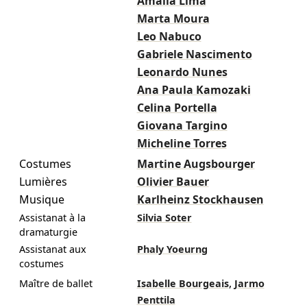
Amália Lima
Marta Moura
Leo Nabuco
Gabriele Nascimento
Leonardo Nunes
Ana Paula Kamozaki
Celina Portella
Giovana Targino
Micheline Torres
Costumes
Martine Augsbourger
Lumières
Olivier Bauer
Musique
Karlheinz Stockhausen
Assistanat à la
Silvia Soter
dramaturgie
Assistanat aux
Phaly Yoeurng
costumes
,
Maître de ballet
Isabelle Bourgeais
Jarmo
Penttila