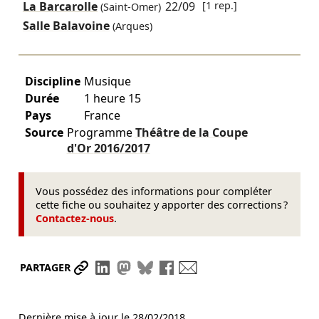
La Barcarolle
22/09
[1 rep.]
(Saint-Omer)
Salle Balavoine
(Arques)
Discipline
Musique
Durée
1 heure 15
Pays
France
Source
Programme
Théâtre de la Coupe
d'Or
2016/2017
Vous possédez des informations pour compléter
cette fiche ou souhaitez y apporter des corrections ?
Contactez-nous
.
Partager le lien
Partager sur LinkedIn
Partager sur Mastodon
Partager sur Bluesky
Partager sur Facebook
Envoyer par mail
PARTAGER
Dernière mise à jour le
28/02/2018