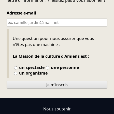
lettre d’information. N’hésitez pas à vous abonner !
Adresse e-mail
Ne pas remplir
Une question pour nous assurer que vous
n’êtes pas une machine :
La Maison de la culture d'Amiens est :
un spectacle
une personne
un organisme
Je m’inscris
Nous soutenir