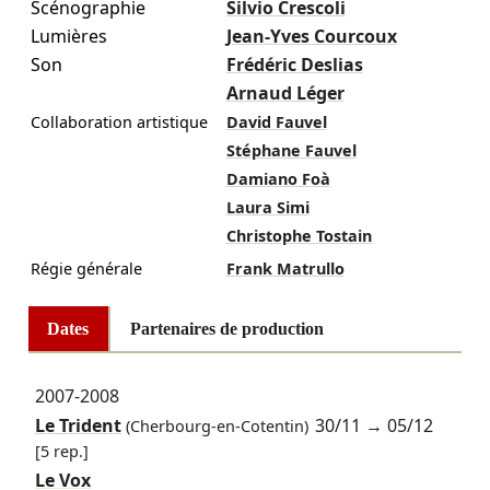
Scénographie
Silvio Crescoli
Lumières
Jean-Yves Courcoux
Son
Frédéric Deslias
Arnaud Léger
Collaboration artistique
David Fauvel
Stéphane Fauvel
Damiano Foà
Laura Simi
Christophe Tostain
Régie générale
Frank Matrullo
Dates
Partenaires de production
2007-2008
Le Trident
30/11
→
05/12
(Cherbourg-en-Cotentin)
[5 rep.]
Le Vox