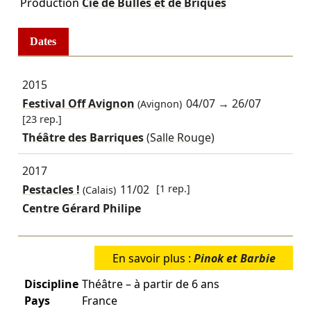
Production
Cie de Bulles et de Briques
Dates
2015
Festival Off Avignon
04/07
→
26/07
(Avignon)
[23 rep.]
Théâtre des Barriques
(Salle Rouge)
2017
Pestacles !
11/02
[1 rep.]
(Calais)
Centre Gérard Philipe
En savoir plus :
Pinok et Barbie
Discipline
Théâtre – à partir de 6 ans
Pays
France