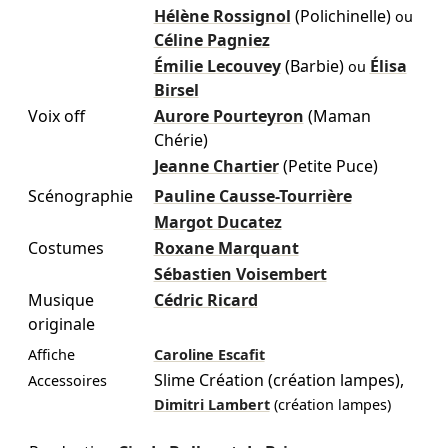
Hélène Rossignol
(Polichinelle)
ou
Céline Pagniez
Émilie Lecouvey
(Barbie)
Élisa
ou
Birsel
Voix off
Aurore Pourteyron
(Maman
Chérie)
Jeanne Chartier
(Petite Puce)
Scénographie
Pauline Causse-Tourrière
Margot Ducatez
Costumes
Roxane Marquant
Sébastien Voisembert
Musique
Cédric Ricard
originale
Affiche
Caroline Escafit
Slime Création (création lampes)
,
Accessoires
Dimitri Lambert
(création lampes)