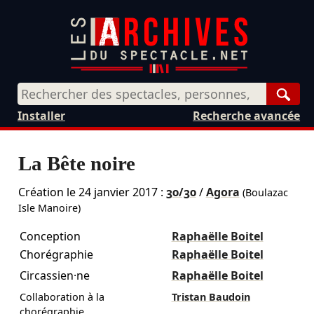
Rech
Installer
Recherche avancée
La Bête noire
Création le
24 janvier 2017
:
30/30
/
Agora
(Boulazac
Isle Manoire)
Conception
Raphaëlle Boitel
Chorégraphie
Raphaëlle Boitel
Circassien·ne
Raphaëlle Boitel
Collaboration à la
Tristan Baudoin
chorégraphie